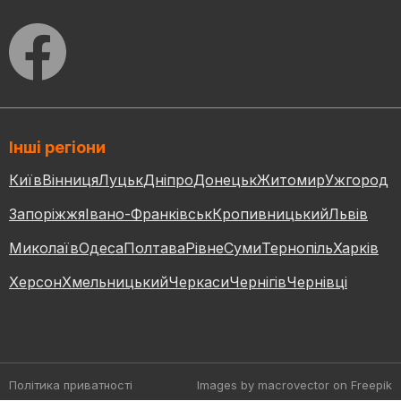
Інші регіони
Київ
Вінниця
Луцьк
Дніпро
Донецьк
Житомир
Ужгород
Запоріжжя
Івано-Франківськ
Кропивницький
Львів
Миколаїв
Одеса
Полтава
Рівне
Суми
Тернопіль
Харків
Херсон
Хмельницький
Черкаси
Чернігів
Чернівці
Політика приватності
Images by macrovector
on Freepik