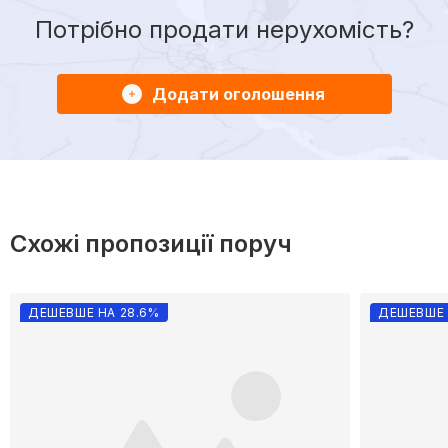
Потрібно продати нерухомість?
Додати оголошення
Схожі пропозиції поруч
ДЕШЕВШЕ НА 28.6%
ДЕШЕВШЕ 