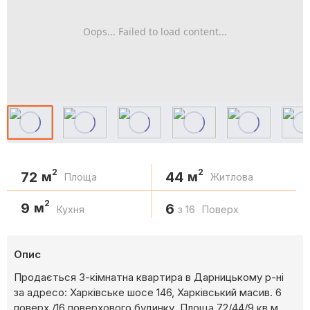
Oops... Failed to load content...
2
2
72
44
м
м
Площа
Житлова
2
9
м
6
Кухня
з 16
Поверх
Опис
Продається 3-кімнатна квартира в Дарницькому р-ні
за адресо: Харківське шосе 146, Харківський масив. 6
поверх /16 поверхового будинку. Площа 72/44/9 кв.м.