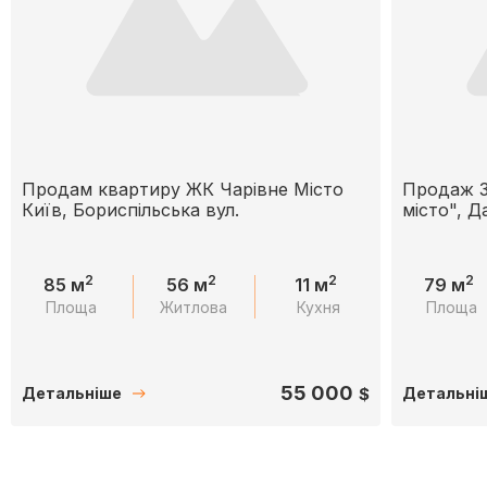
Продам квартиру ЖК Чарівне Місто
Продаж 3
Київ, Бориспільська вул.
місто", 
2
2
2
2
85 м
56 м
11 м
79 м
Площа
Житлова
Кухня
Площа
55 000
$
Детальніше
Детальні