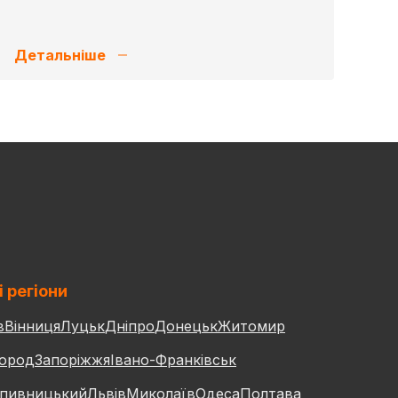
Детальніше
і регіони
в
Вінниця
Луцьк
Дніпро
Донецьк
Житомир
ород
Запоріжжя
Івано-Франківськ
пивницький
Львів
Миколаїв
Одеса
Полтава