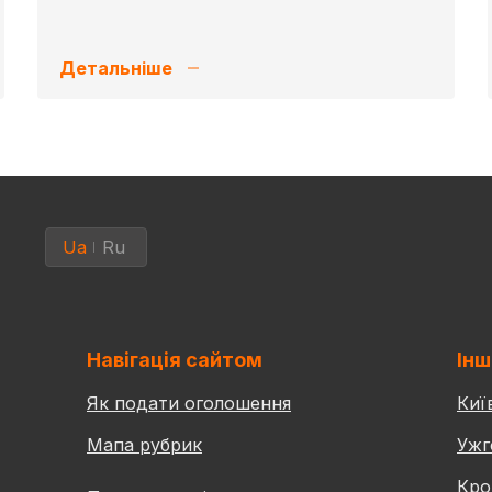
Детальніше
Ua
Ru
Навігація сайтом
Інш
Як подати оголошення
Киї
Мапа рубрик
Ужг
Кро