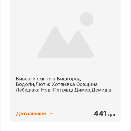
Вивезти сміття з Вишгород
Водогін,Лютіж Хотянівка Осещина
Лебедівка,Нові Петрівці Димер,Демидів
441
Детальніше
грн