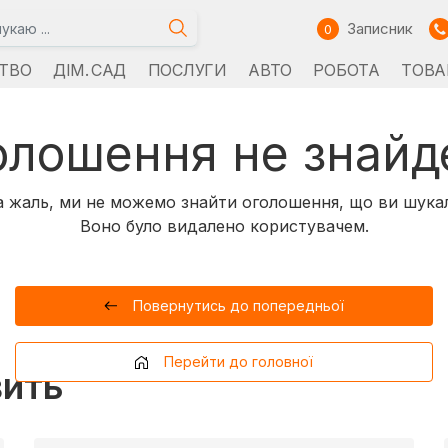
Записник
0
ТВО
ДІМ. САД
ПОСЛУГИ
АВТО
РОБОТА
ТОВА
олошення не знайд
 жаль, ми не можемо знайти оголошення, що ви шука
Воно було видалено користувачем.
Повернутись до попередньої
Перейти до головної
вить