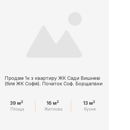
Продам 1к з квартиру ЖК Сади Вишневі
(біля ЖК Софія). Початок Соф. Борщагівки
2
2
2
39 м
16 м
13 м
Площа
Житлова
Кухня