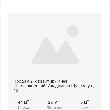
Продам 2-к квартиру Киев,
Шевченковский, Академика Щусева ул.,
42
2
2
2
44 м
29 м
8 м
Площа
Житлова
Кухня