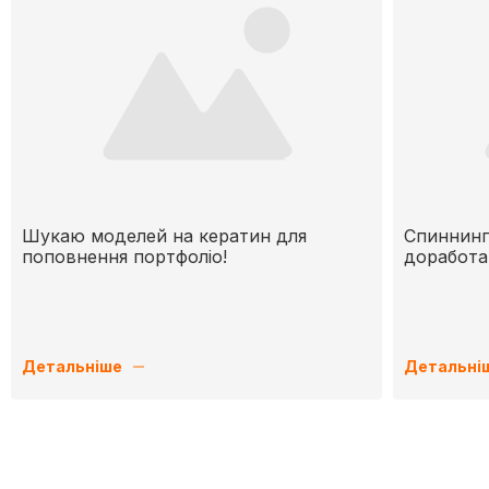
Шукаю моделей на кератин для
Спиннинг
поповнення портфоліо!
доработ
Детальніше
Детальні