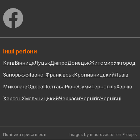
Інші регіони
Київ
Вінниця
Луцьк
Дніпро
Донецьк
Житомир
Ужгород
Запоріжжя
Івано-Франківськ
Кропивницький
Львів
Миколаїв
Одеса
Полтава
Рівне
Суми
Тернопіль
Харків
Херсон
Хмельницький
Черкаси
Чернігів
Чернівці
Політика приватності
Images by macrovector
on Freepik