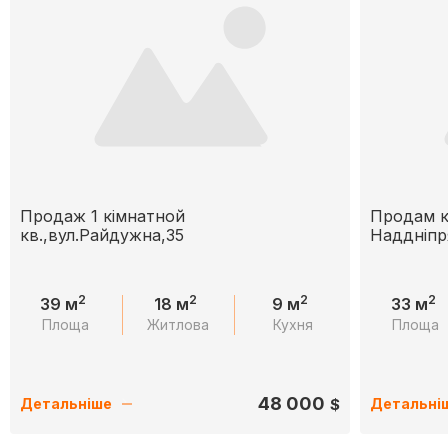
Продаж 1 кімнатной
Продам кв
кв.,вул.Райдужна,35
Наддніпр
2
2
2
2
39 м
18 м
9 м
33 м
Площа
Житлова
Кухня
Площа
48 000
$
Детальніше
Детальні