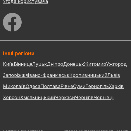
Угода користувача
Інші регіони
Київ
Вінниця
Луцьк
Дніпро
Донецьк
Житомир
Ужгород
Запоріжжя
Івано-Франківськ
Кропивницький
Львів
Миколаїв
Одеса
Полтава
Рівне
Суми
Тернопіль
Харків
Херсон
Хмельницький
Черкаси
Чернігів
Чернівці
Політика приватності
Images by macrovector
on Freepik