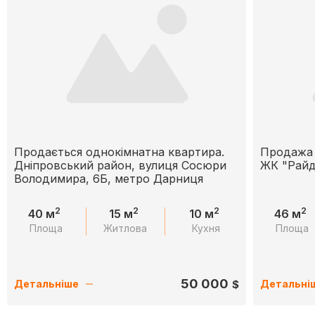
Продається однокімнатна квартира.
Продажа 1
Дніпровський район, вулиця Сосюри
ЖК "Рай
Володимира, 6Б, метро Дарниця
2
2
2
2
40 м
15 м
10 м
46 м
Площа
Житлова
Кухня
Площа
50 000
$
Детальніше
Детальні