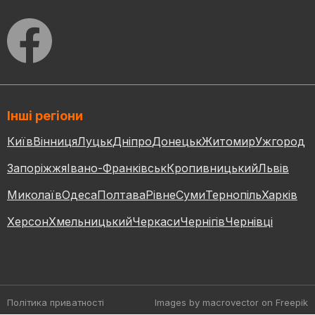
Інші регіони
Київ
Вінниця
Луцьк
Дніпро
Донецьк
Житомир
Ужгород
Запоріжжя
Івано-Франківськ
Кропивницький
Львів
Миколаїв
Одеса
Полтава
Рівне
Суми
Тернопіль
Харків
Херсон
Хмельницький
Черкаси
Чернігів
Чернівці
Політика приватності
Images by macrovector
on Freepik