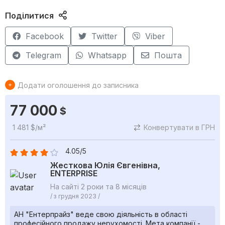
Поділитися
Facebook
Twitter
Viber
Telegram
Whatsapp
Пошта
Додати оголошення до записника
77 000
$
1 481 $/м²
Конвертувати в ГРН
4.05/5
Жесткова Юлія Євгенівна,
ENTERPRISE
На сайті 2 роки та 8 місяців
/ з грудня 2023 /
АН "Ентерпрайз" веде свою діяльність в області
професійного продажу нерухомості. Мета компанії -