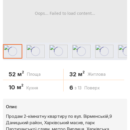
Oops... Failed to load content...
2
2
52
32
м
м
Площа
Житлова
2
10
м
6
Кухня
з 13
Поверх
Опис
Продам 2-кімнатну квартиру по вул. Вірменській,9
Даницький район, Харківський масив, парк
Партизанської слави, метро Вирлиця, Харківська