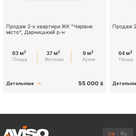
Продаж 2-к квартири ЖК "Чарівне
Продаж 2 
місто", Дарницький р-н
2
2
2
2
63 м
37 м
9 м
64 м
Площа
Житлова
Кухня
Площа
55 000
$
Детальніше
Детальні
Ua
Ru