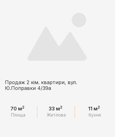
Продаж 2 кім. квартири, вул.
Ю.Поправки 4/39а
2
2
2
70 м
33 м
11 м
Площа
Житлова
Кухня