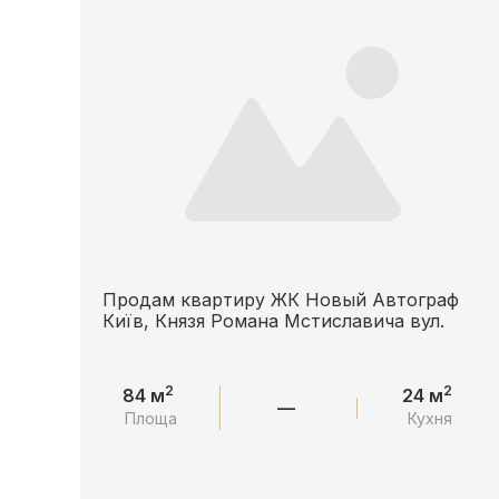
Продам квартиру ЖК Новый Автограф
Київ, Князя Романа Мстиславича вул.
2
2
84 м
24 м
—
Площа
Кухня