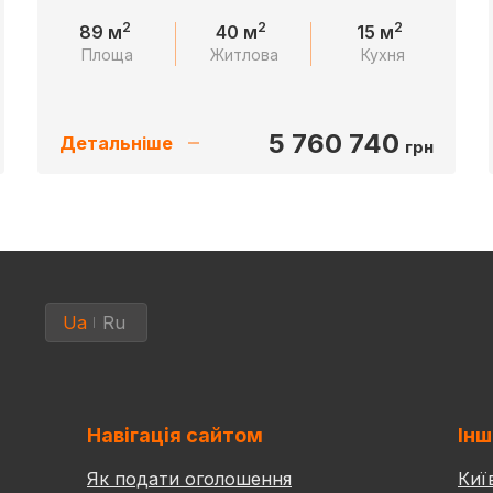
2
2
2
89 м
40 м
15 м
Площа
Житлова
Кухня
5 760 740
Детальніше
грн
Ua
Ru
Навігація сайтом
Інш
Як подати оголошення
Киї