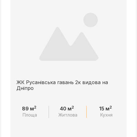
ЖК Русанівська гавань 2к видова на
Дніпро
2
2
2
89 м
40 м
15 м
Площа
Житлова
Кухня