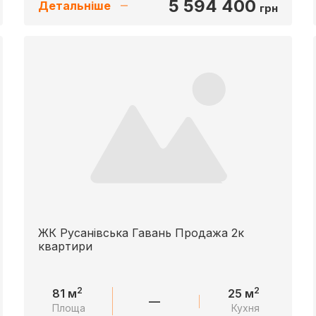
5 594 400
Детальніше
грн
ЖК Русанівська Гавань Продажа 2к
квартири
2
2
81 м
25 м
—
Площа
Кухня