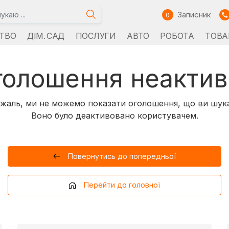
Записник
0
ТВО
ДІМ. САД
ПОСЛУГИ
АВТО
РОБОТА
ТОВА
голошення неактив
жаль, ми не можемо показати оголошення, що ви шук
Воно було деактивовано користувачем.
Повернутись до попередньої
Перейти до головної