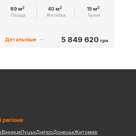
2
2
2
89 м
40 м
15 м
Площа
Житлова
Кухня
5 849 620
Детальніше
грн
і регіони
в
Вінниця
Луцьк
Дніпро
Донецьк
Житомир