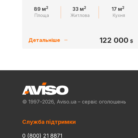
2
2
2
89 м
33 м
17 м
Площа
Житлова
Кухня
122 000
Детальніше
$
© 1997–2026, Aviso.ua – сервіс оголошень
Служба підтримки
0 (800) 21 8871