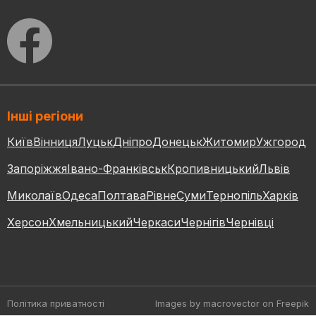
Інші регіони
Київ
Вінниця
Луцьк
Дніпро
Донецьк
Житомир
Ужгород
Запоріжжя
Івано-Франківськ
Кропивницький
Львів
Миколаїв
Одеса
Полтава
Рівне
Суми
Тернопіль
Харків
Херсон
Хмельницький
Черкаси
Чернігів
Чернівці
Політика приватності
Images by macrovector
on Freepik