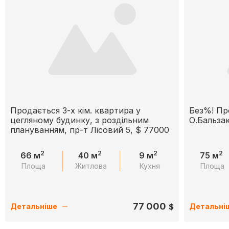
Продається 3-х кім. квартира у
Без%! Пр
цегляному будинку, з роздільним
О.Бальза
плануванням, пр-т Лісовий 5, $ 77000
2
2
2
2
66 м
40 м
9 м
75 м
Площа
Житлова
Кухня
Площа
77 000
$
Детальніше
Детальні