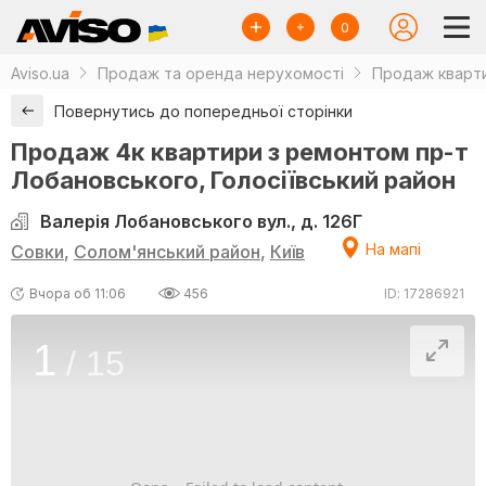
0
Aviso.ua
Продаж та оренда нерухомості
Продаж кварти
Повернутись до попередньої сторінки
Продаж 4к квартири з ремонтом пр-т
Лобановського, Голосіївський район
Валерія Лобановського вул., д. 126Г
На мапі
Совки
,
Солом'янський район
,
Київ
Вчора об 11:06
456
ID: 17286921
1
/
15