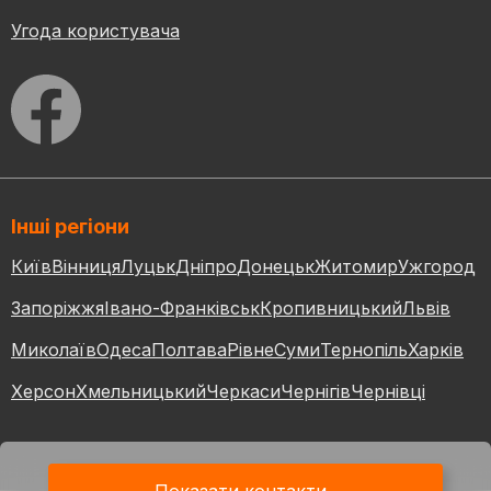
Угода користувача
Інші регіони
Київ
Вінниця
Луцьк
Дніпро
Донецьк
Житомир
Ужгород
Запоріжжя
Івано-Франківськ
Кропивницький
Львів
Миколаїв
Одеса
Полтава
Рівне
Суми
Тернопіль
Харків
Херсон
Хмельницький
Черкаси
Чернігів
Чернівці