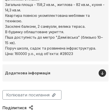
Загальна площа - 158,2 кв.м., житлова - 82 кв.м., кухня -
14,3 кв.м.
Квартира повнісю укомплектована меблями та
технікою.
Засклені балкони, 2 санвузли, велика тераса.
В будинку облаштоване укриття.
Піша доступність до метро "Деміївська" (близько 10–
15 хв).
Поруч школа, садок та розвинена інфраструктура.
Ціна: 160000 у.о., код об'єкта: #28023
Додаткова інформація
Копіювати посилання
Поділитися