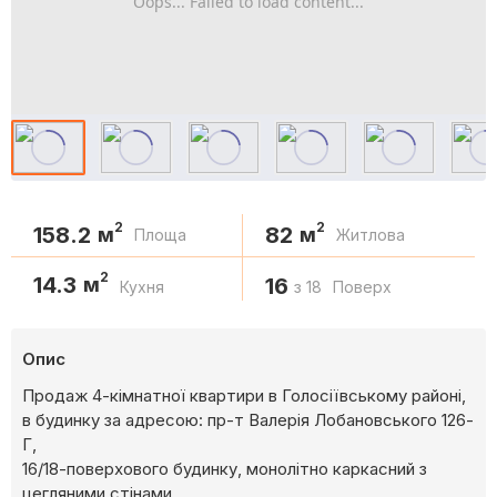
Oops... Failed to load content...
2
2
158.2
82
м
м
Площа
Житлова
2
14.3
м
16
Кухня
з 18
Поверх
Опис
Продаж 4-кімнатної квартири в Голосіївському районі,
в будинку за адресою: пр-т Валерія Лобановського 126-
Г,
16/18-поверхового будинку, монолітно каркасний з
цегляними стінами.