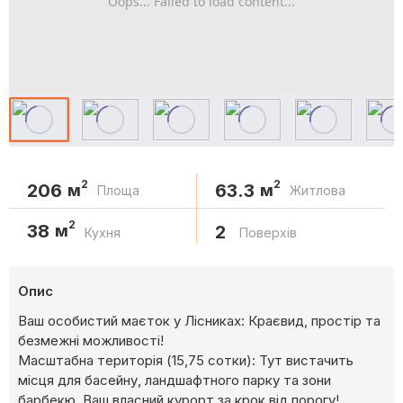
Oops... Failed to load content...
2
2
206
63.3
м
м
Площа
Житлова
2
38
м
2
Кухня
Поверхів
Опис
Ваш особистий маєток у Лісниках: Краєвид, простір та
безмежні можливості!
Масштабна територія (15,75 сотки): Тут вистачить
місця для басейну, ландшафтного парку та зони
барбекю. Ваш власний курорт за крок від порогу!