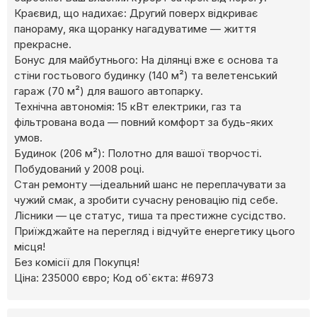
Краєвид, що надихає: Другий поверх відкриває
панораму, яка щоранку нагадуватиме — життя
прекрасне.
Бонус для майбутнього: На ділянці вже є основа та
стіни гостьового будинку (140 м²) та велетенський
гараж (70 м²) для вашого автопарку.
Технічна автономія: 15 кВт електрики, газ та
фільтрована вода — повний комфорт за будь-яких
умов.
Будинок (206 м²): Полотно для вашої творчості.
Побудований у 2008 році.
Стан ремонту —ідеальний шанс не переплачувати за
чужий смак, а зробити сучасну реновацію під себе.
Лісники — це статус, тиша та престижне сусідство.
Приїжджайте на перегляд і відчуйте енергетику цього
місця!
Без комісії для Покупця!
Ціна: 235000 євро; Код об`єкта: #6973