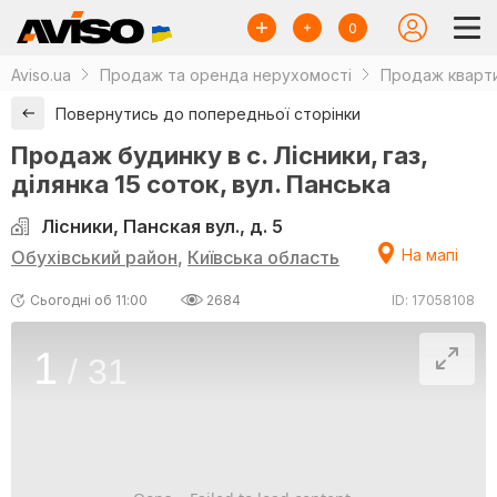
0
Aviso.ua
Продаж та оренда нерухомості
Продаж кварти
Повернутись до попередньої сторінки
Продаж будинку в с. Лісники, газ,
ділянка 15 соток, вул. Панська
Лісники, Панская вул., д. 5
На мапі
Обухівський район
,
Київська область
Сьогодні об 11:00
2684
ID: 17058108
1
/
31