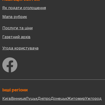
Як подати оголошення
Мапа рубрик
Послуги та ціни
Газетний архів
Угода користувача
Інші регіони
Київ
Вінниця
Луцьк
Дніпро
Донецьк
Житомир
Ужгород