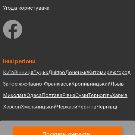
Угода користувача
Інші регіони
Київ
Вінниця
Луцьк
Дніпро
Донецьк
Житомир
Ужгород
Запоріжжя
Івано-Франківськ
Кропивницький
Львів
Миколаїв
Одеса
Полтава
Рівне
Суми
Тернопіль
Харків
Херсон
Хмельницький
Черкаси
Чернігів
Чернівці
Показати контакти