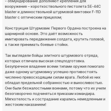
- обмундирование дополняют крепления для
вооружения – короткоствольного пистолета SЕ-44С
blаstеr и длинноствольной штурмовой винтовки F-11D
blаstеr с оптическим прицелом;
Конструкция Штурмовик Первого Ордена построена на
шарнирной основе. Это даёт возможность
имитировать передвижения солдата, крутить головой,
а также принимать боевые стойки.
Так выглядели бойцы элитного штурмового отряда,
которых отличала высокая спецподготовка.
Безупречное владение всеми типами оружия помогало
даже одному штурмовику успешно противостоять
численно превосходящим силам врага. Любой из них
обладал предельной собранностью и выносливостью.
Они были безжалостными воинами, потому что их учили
безоговорочно подчиняться приказам командира.
Мягкотелость и сострадание карались немедленным и
жестоким наказанием!