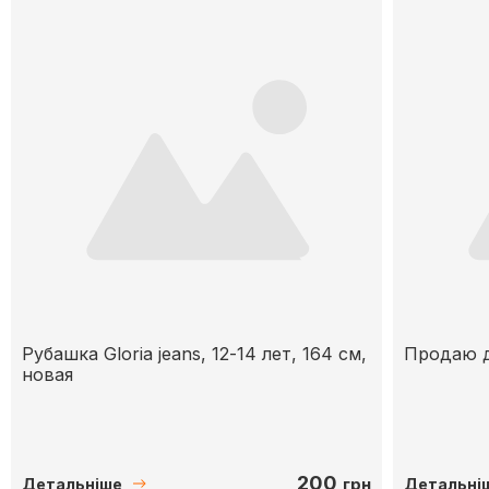
Рубашка Gloria jeans, 12-14 лет, 164 см,
Продаю д
новая
200
грн
Детальніше
Детальні