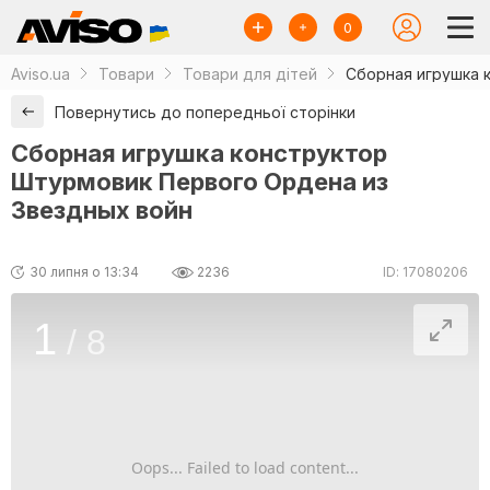
0
Aviso.ua
Товари
Товари для дітей
Сборная игрушка 
Повернутись до попередньої сторінки
Сборная игрушка конструктор
Штурмовик Первого Ордена из
Звездных войн
30 липня о 13:34
2236
ID: 17080206
1
/
8
Oops... Failed to load content...