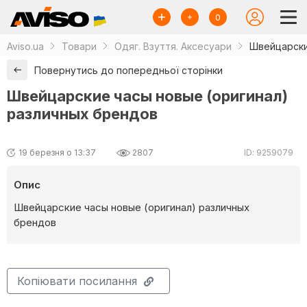
0
Aviso.ua
Товари
Одяг. Взуття. Аксесуари
Швейцарски
Повернутись до попередньої сторінки
Швейцарские часы новые (оригинал)
различных брендов
19 березня о 13:37
2807
ID: 9259079
Опис
Швейцарские часы новые (оригинал) различных
брендов
Копіювати посилання