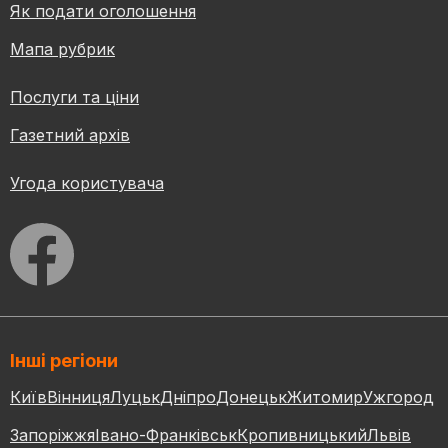
Як подати оголошення
Мапа рубрик
Послуги та ціни
Газетний архів
Угода користувача
Інші регіони
Київ
Вінниця
Луцьк
Дніпро
Донецьк
Житомир
Ужгород
Запоріжжя
Івано-Франківськ
Кропивницький
Львів