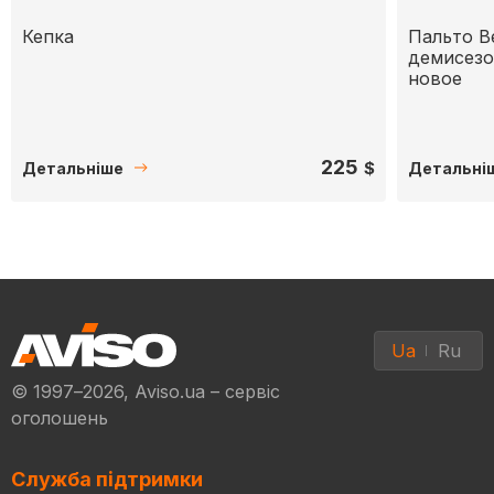
Кепка
Пальто B
демисезо
новое
225
$
Детальніше
Детальні
Ua
Ru
© 1997–2026, Aviso.ua – сервіс
оголошень
Служба підтримки