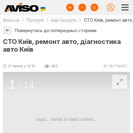
0
Aviso.ua
Послуги
Інші послуги
СТО Київ, ремонт авто,
Повернутись до попередньої сторінки
СТО Київ, ремонт авто, діагностика
авто Київ
21 липня о 12:15
383
ID: 16778497
1
/
14
Oops... Failed to load content...