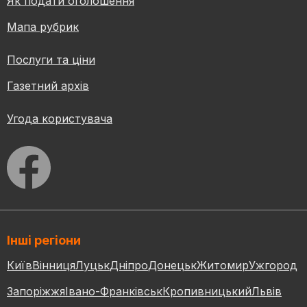
Як подати оголошення
Мапа рубрик
Послуги та ціни
Газетний архів
Угода користувача
Інші регіони
Київ
Вінниця
Луцьк
Дніпро
Донецьк
Житомир
Ужгород
Запоріжжя
Івано-Франківськ
Кропивницький
Львів