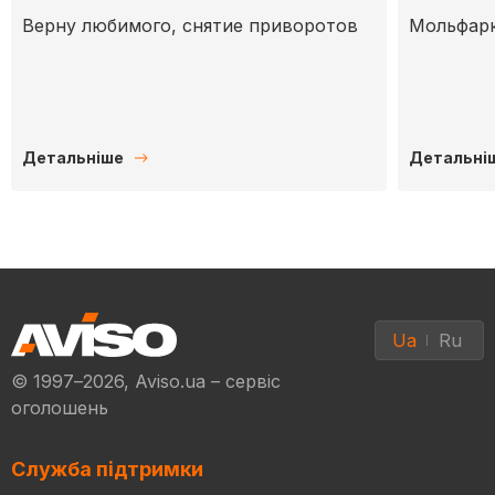
Верну любимого, снятие приворотов
Мольфарк
Детальніше
Детальні
Ua
Ru
© 1997–2026, Aviso.ua – сервіс
оголошень
Служба підтримки