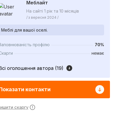
Меблайт
На сайті 1 рік та 10 місяців
/ з вересня 2024 /
Меблі для вашої оселі.
Заповнюваність профілю
70%
Скарги
немає
Всі оголошення автора (19)
Показати контакти
лишити скаргу