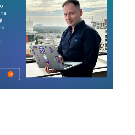
го
 та
і
ні
!