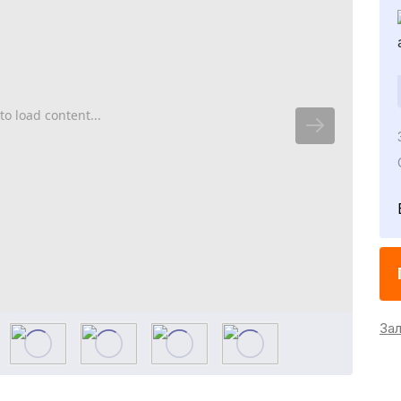
to load content...
За