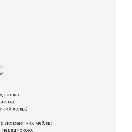
і.
ра
уднощів.
Сонома.
аний колір.)
різноманітних меблів:
і, передпокою.