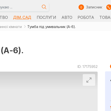
Записник
0
ТВО
ДІМ. САД
ПОСЛУГИ
АВТО
РОБОТА
ТОВА
нної кімнати
Тумба під умивальник (А-6).
(А-6).
ID: 17175952