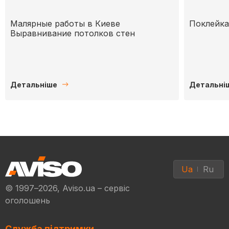
Малярные работы в Киеве
Поклейка
Выравнивание потолков стен
Детальніше
Детальні
Ua
Ru
© 1997–2026, Aviso.ua – сервіс
оголошень
Служба підтримки