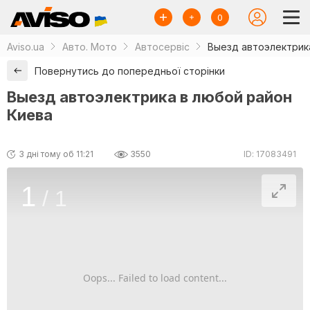
0
Aviso.ua
Авто. Мото
Автосервіс
Выезд автоэлектрик
Повернутись до попередньої сторінки
Выезд автоэлектрика в любой район
Киева
3 дні тому об 11:21
3550
ID: 17083491
1
/
1
Oops... Failed to load content...