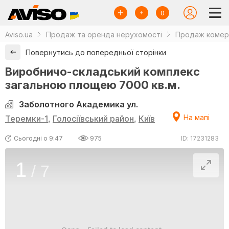
0
Aviso.ua
Продаж та оренда нерухомості
Продаж комерц
Повернутись до попередньої сторінки
Виробничо-складський комплекс
загальною площею 7000 кв.м.
Заболотного Академика ул.
На мапі
Теремки-1
,
Голосіївський район
,
Київ
Сьогодні о 9:47
975
ID: 17231283
1
/
7