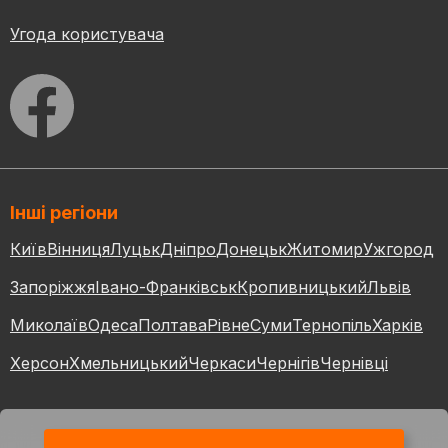
Угода користувача
Інші регіони
Київ
Вінниця
Луцьк
Дніпро
Донецьк
Житомир
Ужгород
Запоріжжя
Івано-Франківськ
Кропивницький
Львів
Миколаїв
Одеса
Полтава
Рівне
Суми
Тернопіль
Харків
Херсон
Хмельницький
Черкаси
Чернігів
Чернівці