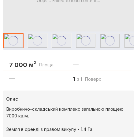
Oops... Failed to load content...
2
7 000
м
—
Площа
—
1
з 1
Поверх
Опис
Виробничо-складський комплекс загальною площею
7000 кв.м.
Земля в оренді з правом викупу - 1.4 Га.