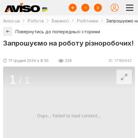
0
Aviso.ua
Робота
Вакансії
Робітники
Запрошуємо на
Повернутись до попередньої сторінки
Запрошуємо на роботу різноробочих!
17 грудня 2024 о 8:30
229
ID: 17186942
1
/
1
Oops... Failed to load content...