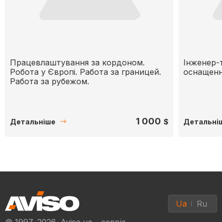
Працевлаштування за кордоном.
Інженер-
Робота у Європі. Работа за границей.
оснащенн
Работа за рубежом.
1 000
$
Детальніше
Детальні
Ua
Ru
© 1997–2026, Aviso.ua – сервіс