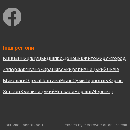
Інші регіони
Київ
Вінниця
Луцьк
Дніпро
Донецьк
Житомир
Ужгород
Запоріжжя
Івано-Франківськ
Кропивницький
Львів
Миколаїв
Одеса
Полтава
Рівне
Суми
Тернопіль
Харків
Херсон
Хмельницький
Черкаси
Чернігів
Чернівці
Політика приватності
Images by macrovector
on Freepik