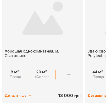
Хорошая однокомнатная. м.
Здаю свою
Святошино
Polytech
2
2
2
8 м
20 м
44 м
—
Площа
Житлова
Площа
13 000
грн
Детальніше
Детальні