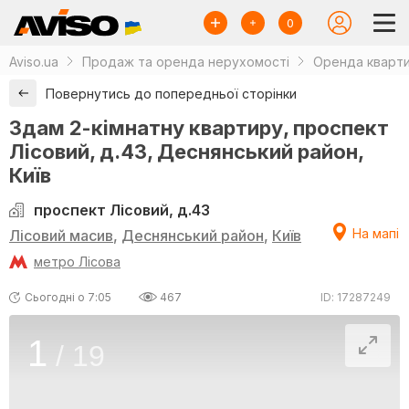
0
Aviso.ua
Продаж та оренда нерухомості
Оренда кварти
Повернутись до попередньої сторінки
Здам 2-кімнатну квартиру, проспект
Лісовий, д.43, Деснянський район,
Київ
проспект Лісовий, д.43
На мапі
Лісовий масив
,
Деснянський район
,
Київ
метро Лісова
Сьогодні о 7:05
467
ID: 17287249
1
/
19