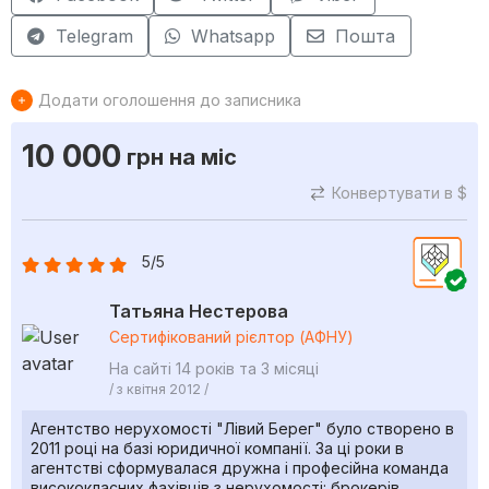
Telegram
Whatsapp
Пошта
Додати оголошення до записника
10 000
грн
на міс
Конвертувати в $
5/5
Татьяна Нестерова
Сертифікований рієлтор (АФНУ)
На сайті 14 років та 3 місяці
/ з квітня 2012 /
Агентство нерухомості "Лівий Берег" було створено в
2011 році на базі юридичної компанії. За ці роки в
агентстві сформувалася дружна і професійна команда
висококласних фахівців з нерухомості: брокерів,