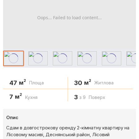
Oops... Failed to load content...
2
2
47
30
м
м
Площа
Житлова
2
7
м
3
Кухня
з 9
Поверх
Опис
Сдам в довгострокову оренду 2-кімнатну квартиру на
Лісовому масиві, Деснянський район, Лісовий