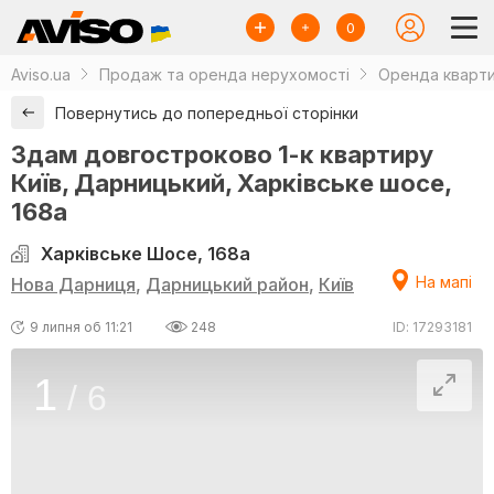
0
Aviso.ua
Продаж та оренда нерухомості
Оренда кварти
Повернутись до попередньої сторінки
Здам довгостроково 1-к квартиру
Київ, Дарницький, Харківське шосе,
168а
Харківське Шосе, 168а
На мапі
Нова Дарниця
,
Дарницький район
,
Київ
9 липня об 11:21
248
ID: 17293181
1
/
6