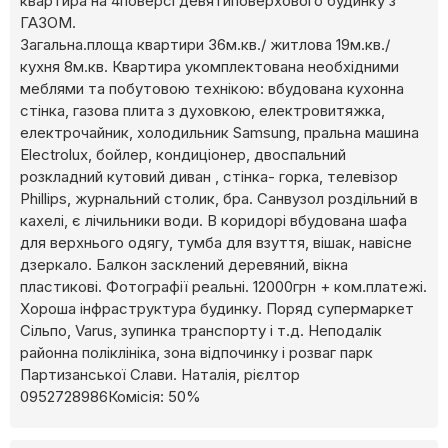
квартира на 4поверсі девятиповерхового будинку з
ГАЗОМ.
Загальна.площа квартири 36м.кв./ житлова 19м.кв./
кухня 8м.кв. Квартира укомплектована необхідними
меблями та побутовою технікою: вбудована кухонна
стінка, газова плита з духовкою, електровитяжка,
електрочайник, холодильник Samsung, пральна машина
Electrolux, бойлер, кондиціонер, двоспальний
розкладний кутовий диван , стінка- горка, телевізор
Phillips, журнальний столик, бра. Санвузол роздільний в
кахелі, є лічильники води. В коридорі вбудована шафа
для верхнього одягу, тумба для взуття, вішак, навісне
дзеркало. Балкон засклений деревяний, вікна
пластикові. Фотографії реальні. 12000грн + ком.платежі.
Хороша інфраструктура будинку. Поряд супермаркет
Сільпо, Varus, зупинка транспорту і т.д. Неподалік
районна поліклініка, зона відпочинку і розваг парк
Партизанської Слави. Наталія, рієлтор
0952728986Комісія: 50%