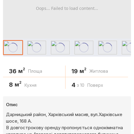
Oops... Failed to load content...
2
2
36
19
м
м
Площа
Житлова
2
8
м
4
Кухня
з 10
Поверх
Опис
Дарницький район, Харківський масив, вул.Харківське
шосе, 168 А.
В довгострокову оренду пропонується однокімнатна