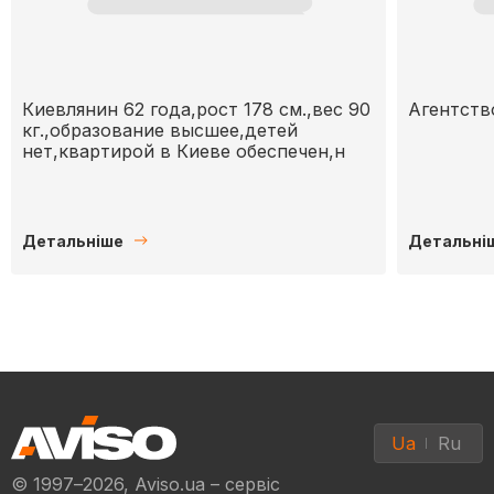
Киевлянин 62 года,рост 178 см.,вес 90
Агентств
кг.,образование высшее,детей
нет,квартирой в Киеве обеспечен,н
Детальніше
Детальні
Ua
Ru
© 1997–2026, Aviso.ua – сервіс