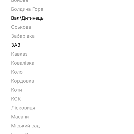
Бойова
Болдина Гора
Вал/Дитинець
Єськова
Забарівка
ЗАЗ
Кавказ
Ковалівка
Коло
Кордовка
Коти
КСК
Лісковиця
Масани
Міський сад