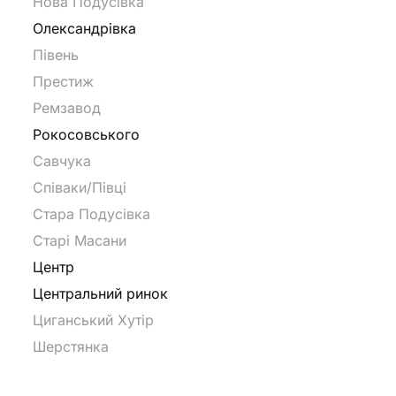
Нова Подусівка
Олександрівка
Півень
Престиж
Ремзавод
Рокосовського
Савчука
Співаки/Півці
Стара Подусівка
Старі Масани
Центр
Центральний ринок
Циганський Хутір
Шерстянка