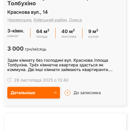
Толбухіно
Краснова вул., 14
Черемушки
,
Київський район
,
Одеса
3-кімн.
2
2
2
64 м
40 м
9 м
кімнат
площа
житлова
кухня
3 000
грн/місяць
Здам кімнату без господині вул. Краснова /площа
Толбухіна. Трёх кімнатна квартира здасться як
коммуна. Дві інші кімнати займають квартиранти.
Квартира укомплектована всіма меблями та
побутовою…
28 листопада 2025 о 13:40
Детальніше
До записника