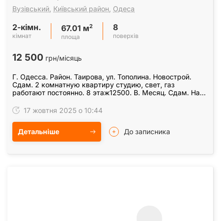
Вузівський
,
Київський район
,
Одеса
2-кімн.
8
2
67.01 м
кімнат
поверхів
площа
12 500
грн/місяць
Г. Одесса. Район. Таирова, ул. Тополина. Новострой.
Сдам. 2 комнатную квартиру студию, свет, газ
работают постоянно. 8 этаж12500. В. Месяц. Сдам. На
год. 099-75-69-334 евро. Красивая
17 жовтня 2025 о 10:44
Детальніше
До записника