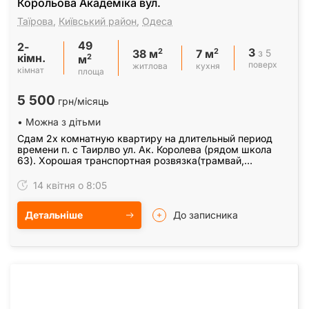
Корольова Академіка вул.
Таїрова
,
Київський район
,
Одеса
49
2-
3
2
2
з 5
38 м
7 м
кімн.
2
м
поверх
житлова
кухня
кімнат
площа
5 500
грн/місяць
• Можна з дітьми
Сдам 2х комнатную квартиру на длительный период
времени п. с Таирлво ул. Ак. Королева (рядом школа
63). Хорошая транспортная розвязка(трамвай,
тролейбус, маршрутка). Рядом супермаркет Сельпо,
Сити…
14 квітня о 8:05
Детальніше
До записника