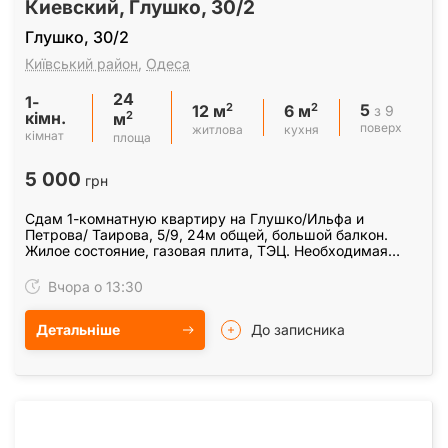
Киевский, Глушко, 30/2
Глушко, 30/2
Київський район
,
Одеса
24
1-
5
2
2
з 9
12 м
6 м
кімн.
2
м
поверх
житлова
кухня
кімнат
площа
5 000
грн
Сдам 1-комнатную квартиру на Глушко/Ильфа и
Петрова/ Таирова, 5/9, 24м общей, большой балкон.
Жилое состояние, газовая плита, ТЭЦ. Необходимая
мебель и бытовая техника, кондиционер. Для 1-го или
паре…
Вчора о 13:30
Детальніше
До записника