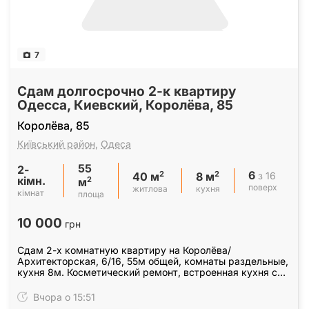
7
Сдам долгосрочно 2-к квартиру
Одесса, Киевский, Королёва, 85
Королёва, 85
Київський район
,
Одеса
55
2-
6
2
2
з 16
40 м
8 м
кімн.
2
м
поверх
житлова
кухня
кімнат
площа
10 000
грн
Сдам 2-х комнатную квартиру на Королёва/
Архитекторская, 6/16, 55м общей, комнаты раздельные,
кухня 8м. Косметический ремонт, встроенная кухня с
варочной электропанелью и духовым шкафом.
Необходимая…
Вчора о 15:51