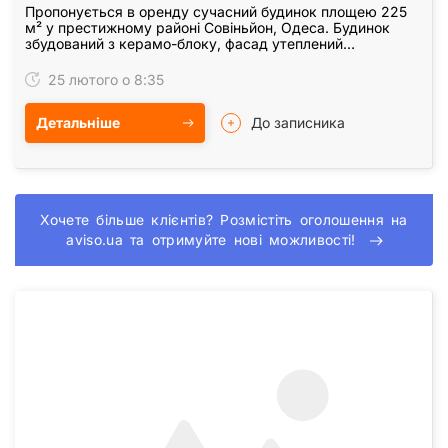
Пропонується в оренду сучасний будинок площею 225
м² у престижному районі Совіньйон, Одеса. Будинок
збудований з керамо-блоку, фасад утеплений
мінеральною ватою та полістиролом. Дах – натуральна…
25 лютого о 8:35
Детальніше
До записника
Хочете більше клієнтів? Розмістіть оголошення на
aviso.ua та отримуйте нові можливості!