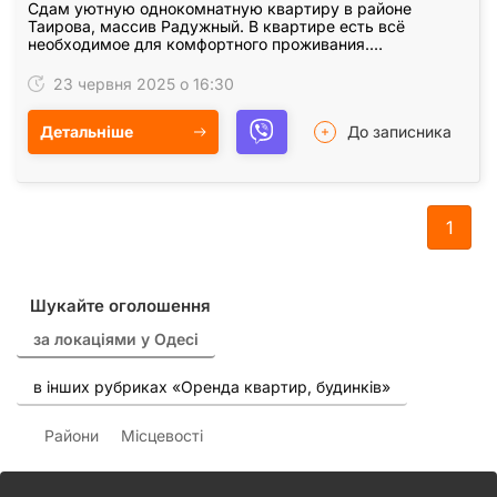
Сдам уютную однокомнатную квартиру в районе
Таирова, массив Радужный. В квартире есть всё
необходимое для комфортного проживания.
Подробности по телефону. Жду ваших звонков!
23 червня 2025 о 16:30
Детальніше
До записника
1
Шукайте оголошення
за локаціями у Одесі
в інших рубриках «Оренда квартир, будинків»
Райони
Місцевості