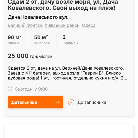
Сдам 2 эт, дачу возле моря, ул, Дача
Ковалевского. Свой выход на пляж!
Дача Ковалевського вул.
Великий Фонтан
,
Київський район
,
Одеса
2
2
2
90 м
50 м
поверхів
площа
житлова
25 000
грн/місяць
Сдается 2 зт, дача на ул, Верхней/Дача Ковалевского.
Заезд с 411 батареи, выход возле "Таврии В". Близко
дубовая роща! 1 эт, -гостиная, отдельно кухня и с/у, 2
эт, -две спальни и веранда с красивым…
Сьогодні у 0:00
Детальніше
До записника