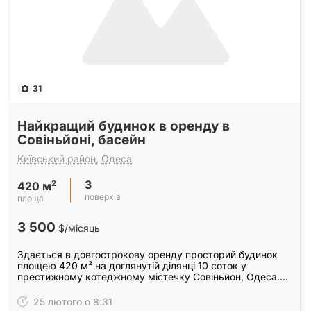
31
Найкращий будинок в оренду в
Совіньйоні, басейн
Київський район
,
Одеса
3
2
420 м
поверхів
площа
3 500
$/місяць
Здається в довгострокову оренду просторий будинок
площею 420 м² на доглянутій ділянці 10 соток у
престижному котеджному містечку Совіньйон, Одеса.
Планування: 1 поверх: кухня з сучасною технікою,…
25 лютого о 8:31