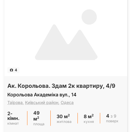
4
Ак. Корольова. Здам 2к квартиру, 4/9
Корольова Академіка вул., 14
Таїрова
,
Київський район
,
Одеса
49
2-
4
2
2
з 9
30 м
8 м
кімн.
2
м
поверх
житлова
кухня
кімнат
площа