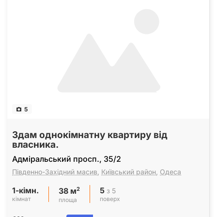
5
Здам однокiмнатну квартиру вiд
власника.
Адміральський просп., 35/2
Південно-Західний масив
,
Київський район
,
Одеса
1-кімн.
5
2
з 5
38 м
кімнат
поверх
площа