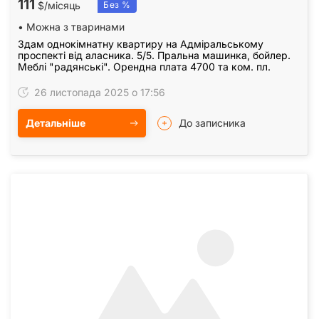
111
$/місяць
Без %
• Можна з тваринами
Здам однокiмнатну квартиру на Адмiральському
проспектi вiд аласника. 5/5. Пральна машинка, бойлер.
Меблi "paдянськi". Орендна плата 4700 та ком. пл.
26 листопада 2025 о 17:56
Детальніше
До записника