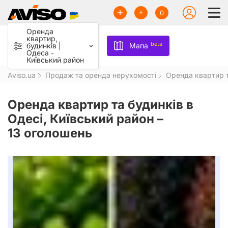
0
Оренда
квартир,
beta
будинків |
Мапа
Одеса -
Київський район
Aviso.ua
Продаж та оренда нерухомості
Оренда квартир т
Оренда квартир та будинків в
Одесі, Київський район –
13 оголошень