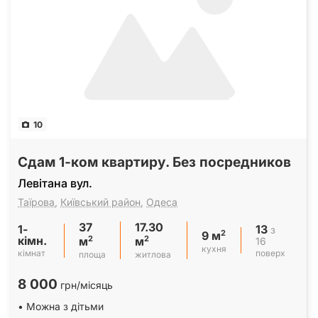
10
Сдам 1-ком квартиру. Без посредников
Левітана вул.
Таїрова
,
Київський район
,
Одеса
37
17.30
1-
13
з
2
9 м
кімн.
2
2
16
м
м
кухня
кімнат
поверх
площа
житлова
8 000
грн/місяць
• Можна з дітьми