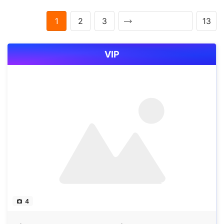
1
2
3
13
VIP
4