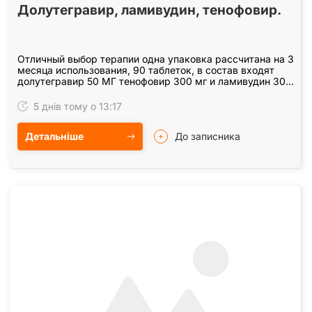
Долутегравир, ламивудин, тенофовир.
Отличный выбор терапии одна упаковка рассчитана на 3
месяца использования, 90 таблеток, в состав входят
долутегравир 50 МГ тенофовир 300 мг и ламивудин 300
мг, препарат годен до 2027 -28 года. Банки…
5 днів тому о 13:17
Детальніше
До записника