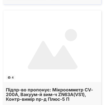
4
Підпр-во пропонує: Мікроомметр CV-
200А, Вакуум-й вим-ч ZN63А(VS1),
Контр-вимір пр-д Плюс-5 П