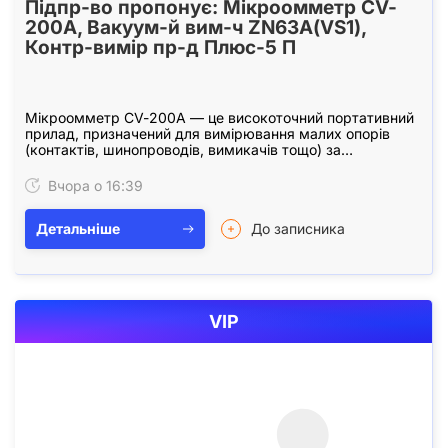
Підпр-во пропонує: Мікроомметр CV-
200А, Вакуум-й вим-ч ZN63А(VS1),
Контр-вимір пр-д Плюс-5 П
Мікроомметр CV-200А — це високоточний портативний
прилад, призначений для вимірювання малих опорів
(контактів, шинопроводів, вимикачів тощо) за
допомогою тестового струму до 200 А.
Характеристики…
Вчора о 16:39
Детальніше
До записника
VIP