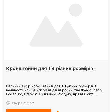
Кронштейни для ТВ рiзних розмiрiв.
Великий вибiр кронштейнiв для ТВ рiзних розмiрiв. В
наявностi бiльше нiж 50 видiв виробництва Kvado, Itech,
Logan inc, Brateck. Низкi цiни. Роздрiб, дрiбний опт.
Можлива доставка, встановлення…
Вчора о 8:42