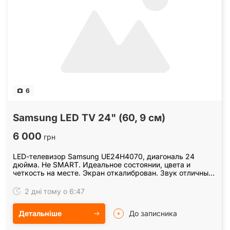
6
Samsung LED TV 24" (60, 9 см)
6 000
грн
LED-телевизор Samsung UE24H4070, диагональ 24
дюйма. Не SMART. Идеальное состоянии, цвета и
четкость на месте. Экран откалиброван. Звук отличный,
есть эквалайзер. Полный комплект: телевизор, родная…
2 дні тому о 6:47
Детальніше
До записника