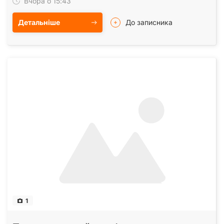
Вчора о 15:43
Детальніше
До записника
1