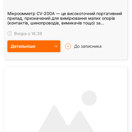
Мікроомметр CV-200А — це високоточний портативний
прилад, призначений для вимірювання малих опорів
(контактів, шинопроводів, вимикачів тощо) за
допомогою тестового струму до 200 А.
Характеристики…
Вчора о 16:39
Детальніше
До записника