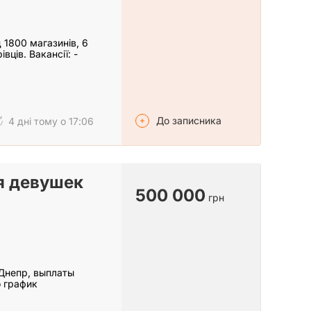
1800 магазинів, 6
вців. Вакансії: -
До записника
4 дні тому о 17:06
я девушек
500 000
грн
Днепр, выплаты
 график