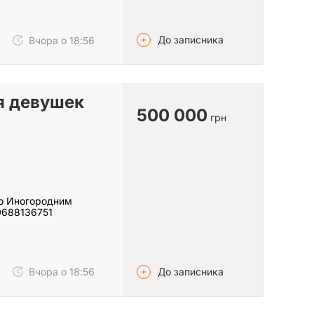
До записника
Вчора о 18:56
я девушек
500 000
грн
но Иногородним
0688136751
До записника
Вчора о 18:56