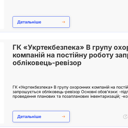
Детальніше
ГК «Укртекбезпека» В групу ох
компаній на постійну роботу за
обліковець-ревізор
ГК «Укртекбезпека» В групу охоронних компаній на пості
запрошується обліковець-ревізор Основні обов’язки: -під
проведення планових та позапланових інвентаризацій; -к
Детальніше