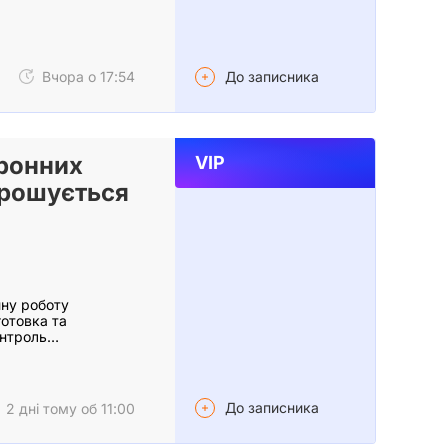
До записника
Вчора о 17:54
оронних
VIP
прошується
йну роботу
готовка та
онтроль…
До записника
2 дні тому об 11:00