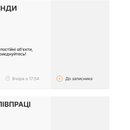
АНДИ
остійні об’єкти,
Приєднуйтесь!
До записника
Вчора о 17:54
ІВПРАЦІ