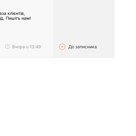
за клієнтів,
ід. Пишіть нам!
До записника
Вчора о 13:49