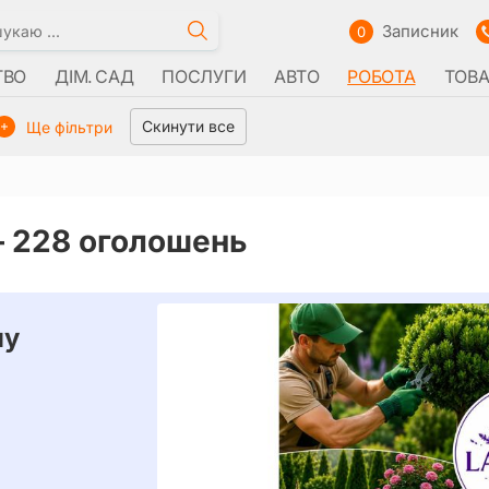
Записник
0
ТВО
ДІМ. САД
ПОСЛУГИ
АВТО
РОБОТА
ТОВ
Скинути все
Ще фільтри
–
228 оголошень
ну