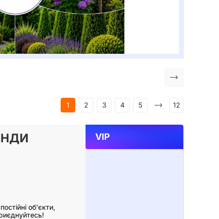
1
2
3
4
5
12
АНДИ
VIP
остійні об’єкти,
Приєднуйтесь!