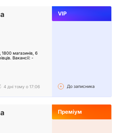
ра
VIP
1800 магазинів, 6
вців. Вакансії: -
До записника
4 дні тому о 17:06
ра
Преміум