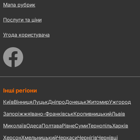
Мапа рубрик
Послуги та ціни
Угода користувача
Інші регіони
Київ
Вінниця
Луцьк
Дніпро
Донецьк
Житомир
Ужгород
Запоріжжя
Івано-Франківськ
Кропивницький
Львів
Миколаїв
Одеса
Полтава
Рівне
Суми
Тернопіль
Харків
Херсон
Хмельницький
Черкаси
Чернігів
Чернівці