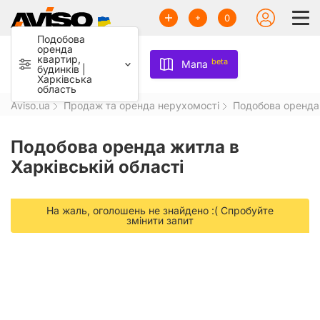
0
Подобова
оренда
квартир,
beta
Мапа
будинків |
Харківська
область
Aviso.ua
Продаж та оренда нерухомості
Подобова оренда
Подобова оренда житла в
Харківській області
На жаль, оголошень не знайдено :( Спробуйте
змінити запит