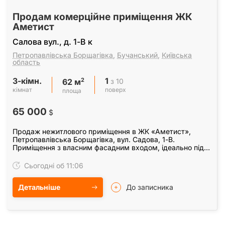
Продам комерційне приміщення ЖК
Аметист
Салова вул., д. 1-В к
Петропавлівська Борщагівка
,
Бучанський
,
Київська
область
3-кімн.
1
2
з 10
62 м
кімнат
поверх
площа
65 000
$
Продаж нежитлового приміщення в ЖК «Аметист»,
Петропавлівська Борщагівка, вул. Садова, 1-В.
Приміщення з власним фасадним входом, ідеально під
офіс, магазин, салон чи інший вид діяльності. •
Загальна…
Сьогодні об 11:06
Детальніше
До записника