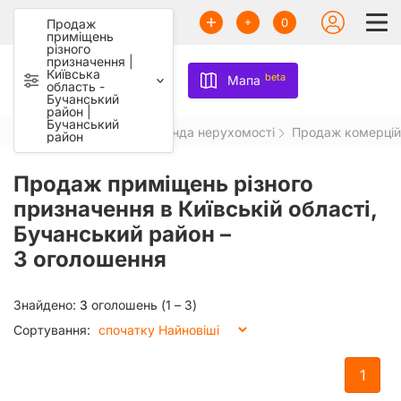
0
Продаж
приміщень
різного
призначення |
Київська
beta
Мапа
область -
Бучанський
район |
Бучанський
Aviso.ua
Продаж та оренда нерухомості
Продаж комерцій
район
Продаж приміщень різного
призначення в Київській області,
Бучанський район –
3 оголошення
Знайдено:
3
оголошень (1 – 3)
Сортування:
1