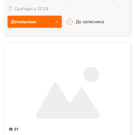
трафіку це ідеальне місце для ведення будь-якого…
Сьогодні о 12:29
Детальніше
До записника
21