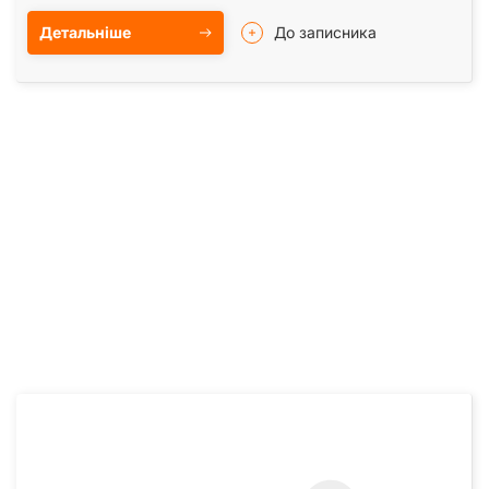
Детальніше
До записника