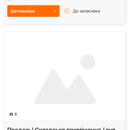
Детальніше
До записника
3
Продаж / Складське приміщення / вул.