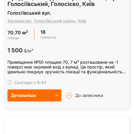
Голосіївський, Голосієво, Київ
Голосіївський вул.
Автовокзал
,
Голосіївський район
,
Київ
18
2
70.70 м
поверхів
площа
1 500
$/м²
Приміщення №50 площею 70, 7 м² розташоване на -1
поверсі має окремий вхід з вулиці. Це простір, який
ідеально поєднує зручність локації та функціональність.
Будівля розташована всього за хвилину від…
Сьогодні о 8:44
Детальніше
До записника