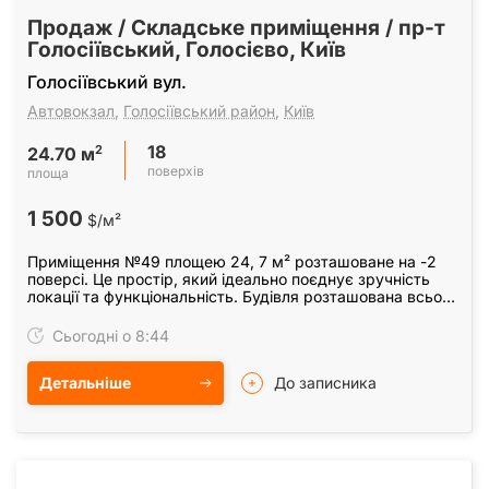
Продаж / Складське приміщення / пр-т
Голосіївський, Голосієво, Київ
Голосіївський вул.
Автовокзал
,
Голосіївський район
,
Київ
18
2
24.70 м
поверхів
площа
1 500
$/м²
Приміщення №49 площею 24, 7 м² розташоване на -2
поверсі. Це простір, який ідеально поєднує зручність
локації та функціональність. Будівля розташована всього
за хвилину від метро "Виставковий центр".
Сьогодні о 8:44
Детальніше
До записника