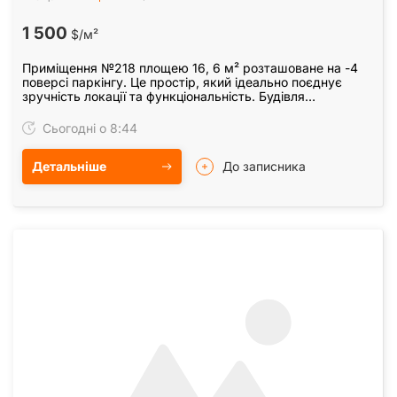
1 500
$/м²
Приміщення №218 площею 16, 6 м² розташоване на -4
поверсі паркінгу. Це простір, який ідеально поєднує
зручність локації та функціональність. Будівля
розташована всього за хвилину від метро…
Сьогодні о 8:44
Детальніше
До записника