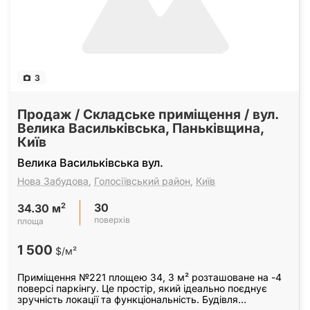
3
Продаж / Складське приміщення / вул.
Велика Васильківська, Паньківщина,
Київ
Велика Васильківська вул.
Нова Забудова
,
Голосіївський район
,
Київ
30
2
34.30 м
поверхів
площа
1 500
$/м²
Приміщення №221 площею 34, 3 м² розташоване на -4
поверсі паркінгу. Це простір, який ідеально поєднує
зручність локації та функціональність. Будівля