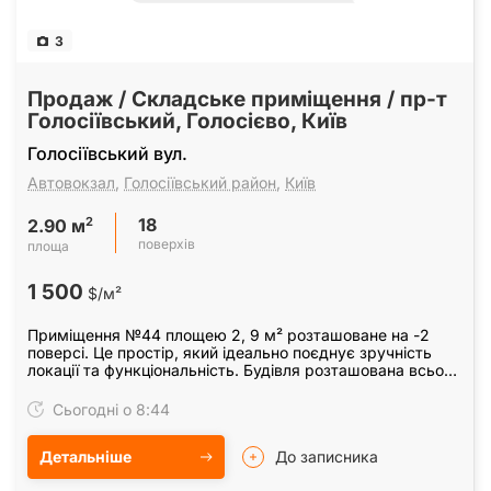
3
Продаж / Складське приміщення / пр-т
Голосіївський, Голосієво, Київ
Голосіївський вул.
Автовокзал
,
Голосіївський район
,
Київ
18
2
2.90 м
поверхів
площа
1 500
$/м²
Приміщення №44 площею 2, 9 м² розташоване на -2
поверсі. Це простір, який ідеально поєднує зручність
локації та функціональність. Будівля розташована всього
за хвилину від метро "Виставковий центр".
Сьогодні о 8:44
Детальніше
До записника