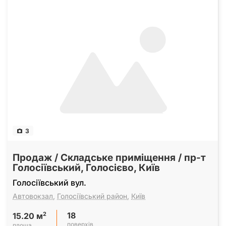
3
Продаж / Складське приміщення / пр-т
Голосіївський, Голосієво, Київ
Голосіївський вул.
Автовокзал
,
Голосіївський район
,
Київ
18
2
15.20 м
поверхів
площа