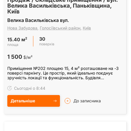
Велика Васильківська, Паньківщина,
Київ
Велика Васильківська вул.
Нова Забудова
,
Голосіївський район
,
Київ
30
2
15.40 м
поверхів
площа
1 500
$/м²
Приміщення №202 площею 15, 4 м² розташоване на -3
поверсі паркінгу. Це простір, який ідеально поєднує
зручність локації та функціональність. Будівля
розташована всього за хвилину від метро…
Сьогодні о 8:44
Детальніше
До записника