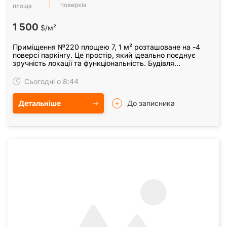
поверхів
площа
1 500
$/м²
Приміщення №220 площею 7, 1 м² розташоване на -4
поверсі паркінгу. Це простір, який ідеально поєднує
зручність локації та функціональність. Будівля
розташована всього за хвилину від метро…
Сьогодні о 8:44
Детальніше
До записника