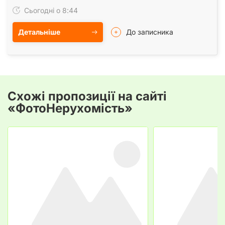
розташована всього за хвилину від метро…
Сьогодні о 8:44
Детальніше
До записника
Схожі пропозиції на сайті
«ФотоНерухомість»