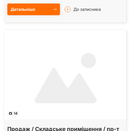
Детальніше
До записника
14
Продаж / Складське приміщення / пр-т