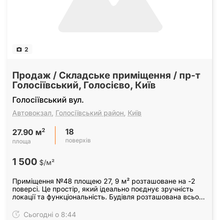
2
Продаж / Складське приміщення / пр-т
Голосіївський, Голосієво, Київ
Голосіївський вул.
Автовокзал
,
Голосіївський район
,
Київ
18
2
27.90 м
поверхів
площа
1 500
$/м²
Приміщення №48 площею 27, 9 м² розташоване на -2
поверсі. Це простір, який ідеально поєднує зручність
локації та функціональність. Будівля розташована всього
за хвилину від метро "Виставковий центр".
Сьогодні о 8:44