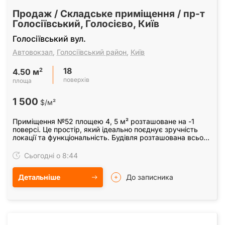
Продаж / Складське приміщення / пр-т
Голосіївський, Голосієво, Київ
Голосіївський вул.
Автовокзал
,
Голосіївський район
,
Київ
18
2
4.50 м
поверхів
площа
1 500
$/м²
Приміщення №52 площею 4, 5 м² розташоване на -1
поверсі. Це простір, який ідеально поєднує зручність
локації та функціональність. Будівля розташована всього
за хвилину від метро "Виставковий центр".
Сьогодні о 8:44
Детальніше
До записника