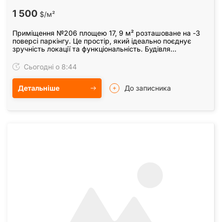
1 500
$/м²
Приміщення №206 площею 17, 9 м² розташоване на -3
поверсі паркінгу. Це простір, який ідеально поєднує
зручність локації та функціональність. Будівля
розташована всього за хвилину від метро…
Сьогодні о 8:44
Детальніше
До записника