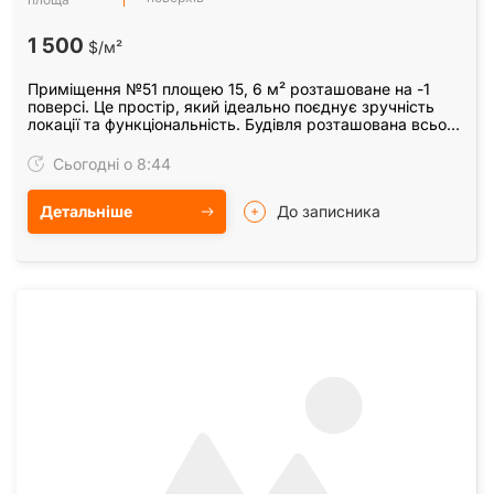
1 500
$/м²
Приміщення №51 площею 15, 6 м² розташоване на -1
поверсі. Це простір, який ідеально поєднує зручність
локації та функціональність. Будівля розташована всього
за хвилину від метро "Виставковий центр".
Сьогодні о 8:44
Детальніше
До записника