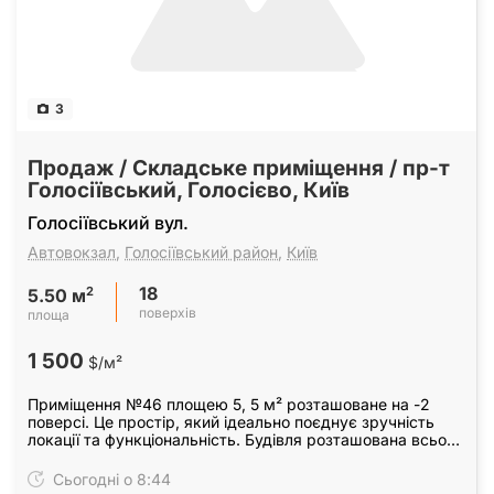
3
Продаж / Складське приміщення / пр-т
Голосіївський, Голосієво, Київ
Голосіївський вул.
Автовокзал
,
Голосіївський район
,
Київ
18
2
5.50 м
поверхів
площа
1 500
$/м²
Приміщення №46 площею 5, 5 м² розташоване на -2
поверсі. Це простір, який ідеально поєднує зручність
локації та функціональність. Будівля розташована всього
за хвилину від метро "Виставковий центр".
Сьогодні о 8:44