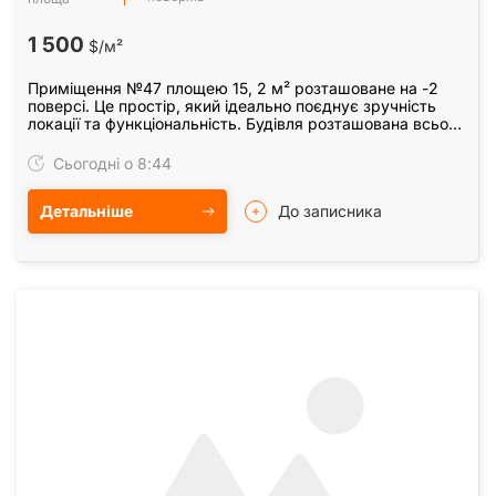
1 500
$/м²
Приміщення №47 площею 15, 2 м² розташоване на -2
поверсі. Це простір, який ідеально поєднує зручність
локації та функціональність. Будівля розташована всього
за хвилину від метро "Виставковий центр".
Сьогодні о 8:44
Детальніше
До записника