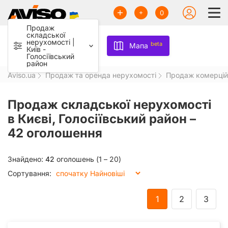
0
Продаж
складської
нерухомості |
beta
Мапа
Київ -
Голосіївський
район
Aviso.ua
Продаж та оренда нерухомості
Продаж комерцій
Продаж складської нерухомості
в Києві, Голосіївський район –
42 оголошення
Знайдено:
42
оголошень (1 – 20)
Сортування:
1
2
3