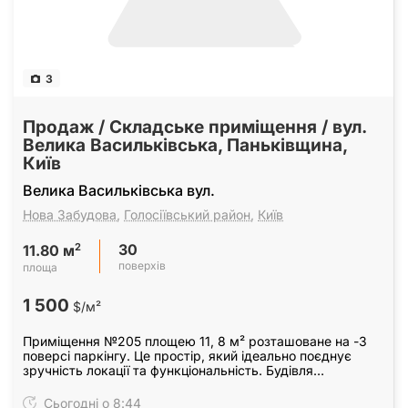
3
Продаж / Складське приміщення / вул.
Велика Васильківська, Паньківщина,
Київ
Велика Васильківська вул.
Нова Забудова
,
Голосіївський район
,
Київ
30
2
11.80 м
поверхів
площа
1 500
$/м²
Приміщення №205 площею 11, 8 м² розташоване на -3
поверсі паркінгу. Це простір, який ідеально поєднує
зручність локації та функціональність. Будівля
розташована всього за хвилину від метро…
Сьогодні о 8:44