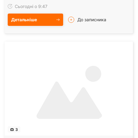
комунікації підʼєднані до міської мережі.
Сьогодні о 9:47
Детальніше
До записника
3