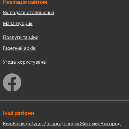
Навігація сайтом
Як подати оголошення
Мапа рубрик
Послуги та ціни
Газетний архів
Угода користувача
Інші регіони
Київ
Вінниця
Луцьк
Дніпро
Донецьк
Житомир
Ужгород