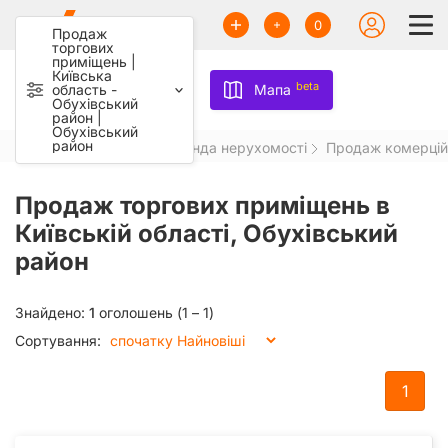
0
Продаж
торгових
приміщень |
Київська
beta
область -
Мапа
Обухівський
район |
Обухівський
район
Aviso.ua
Продаж та оренда нерухомості
Продаж комерцій
Продаж торгових приміщень в
Київській області, Обухівський
район
Знайдено:
1
оголошень (1 – 1)
Сортування:
1