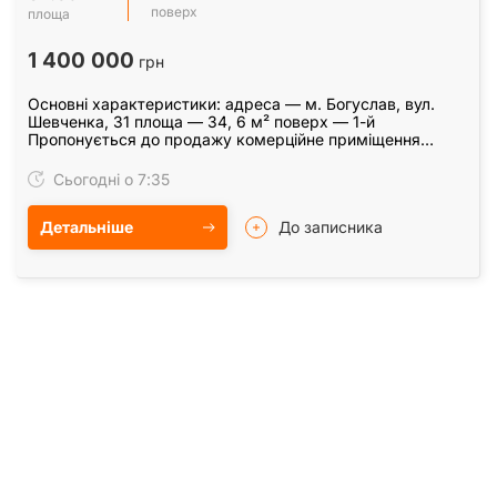
поверх
площа
1 400 000
грн
Основні характеристики: адреса — м. Богуслав, вул.
Шевченка, 31 площа — 34, 6 м² поверх — 1-й
Пропонується до продажу комерційне приміщення
площею 34, 6 м² у самому центрі міста Богуслав за
адресою…
Сьогодні о 7:35
Детальніше
До записника