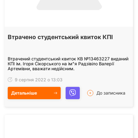
Втрачено студентський квиток КПІ
Втрачений студентський квиток КВ №13463227 виданий
КПІ ім. Ігоря Сікорського на ім"я Радзівіло Валерії
Артемівни, вважати недійсним.
9 серпня 2022 о 13:03
Детальніше
До записника