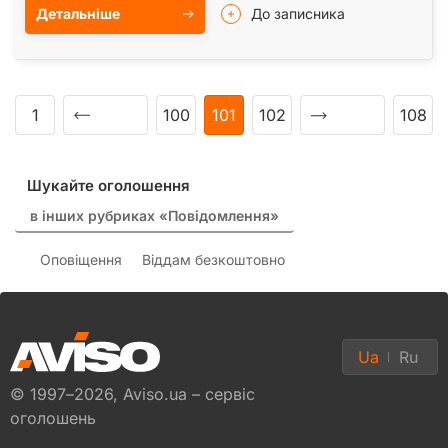
Детальніше
До записника
1
100
101
102
108
Шукайте оголошення
в інших рубриках «Повідомлення»
Оповіщення
Віддам безкоштовно
Ua
Ru
© 1997–2026, Aviso.ua – сервіс
оголошень