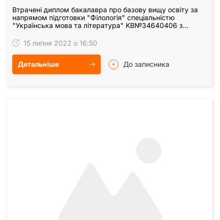
Втрачені диплом бакалавра про базову вищу освіту за
напрямом підготовки "Філологія" спеціальністю
"Українська мова та література" KB№34640406 з
додатком, видані на ім"я Татаріної Анни Валеріївни…
15 липня 2022 о 16:50
Детальніше
До записника