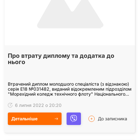
Про втрату диплому та додатка до
нього
Втрачений диплом молодшого спеціаліста (з відзнакою)
серія Е18 №031482, виданий відокремленим підрозділом
"Морехідний коледж технічного флоту" Національного
університету "Одеська морська академія"…
6 липня 2022 о 20:20
Детальніше
До записника