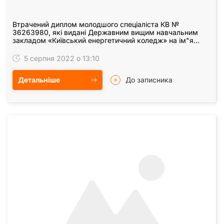
Втрачений диплом молодшого спеціаліста КВ №
36263980, які видані Державним вищим навчальним
закладом «Київський енергетичний коледж» на ім"я
Рудника Олега Віталійовича, вважати недійсними.
5 серпня 2022 о 13:10
Детальніше
До записника