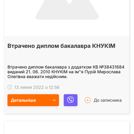
Втрачено диплом бакалавра КНУКІМ
Втрачено диплом бакалавра з додатком КВ №38431684
виданий 21. 06. 2010 КНУКІМ на ім"я Пурій Мирослава
Олегівна вважати недійсним.
13 липня 2022 о 12:56
Детальніше
До записника