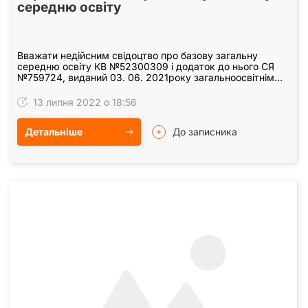
середню освіту
Вважати недійсним свідоцтво про базову загальну
середню освіту КВ №52300309 і додаток до нього СЯ
№759724, виданий 03. 06. 2021року загальноосвітнім
навчальним закладом І-ІІІ ступенів "Середня…
13 липня 2022 о 18:56
Детальніше
До записника