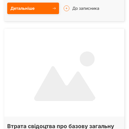
Детальніше
До записника
Втрата свідоцтва про базову загальну