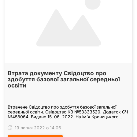
Втрата документу Свідоцтво про
здобуття базової загальної середньої
освіти
Втрачене Свідоцтво про здобуття базової загальної
середньої освіти. Свідоцтво КВ №53333520. Додаток СЧ
№458064. Видане 15. 06. 2022. На ім’я Криницького
Дениса Олександровича Ліцеєм № 144 ім. Г.…
19 липня 2022 о 14:06