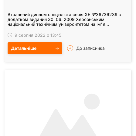
Втрачений диплом спеціаліста серія ХЕ №36736239 з
додатком виданий 30. 06. 2009 Херсонським
національний технічним університетом на ім"я
Бондаренко Євгенія Леонідовича вважати недійсним.
9 серпня 2022 о 13:45
Детальніше
До записника