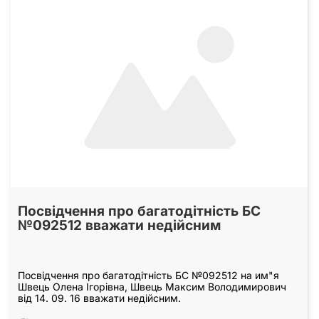
Посвідчення про багатодітність БС
№092512 вважати недійсним
Посвідчення про багатодітність БС №092512 на им"я
Швець Олена Ігорівна, Швець Максим Володимирович
від 14. 09. 16 вважати недійсним.