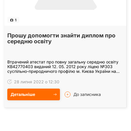
1
Прошу допомогти знайти диплом про
середню освіту
Втрачений атестат про повну загальну середню освіту
КВ42770403 виданий 12. 05. 2012 року ліцею №303
суспільно-природничого профілю м. Києва України на
ім’я Прокопенка Кирила Олександровича вважати не…
28 липня 2022 о 12:30
Детальніше
До записника