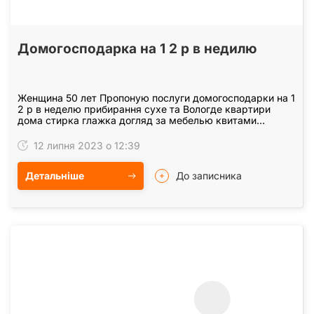
Домогосподарка на 1 2 р в недилю
Женщина 50 лет Пропоную послуги домогосподарки на 1
2 р в неделю прибирання сухе та Вологде квартири
дома стирка глажка догляд за мебелью квитами
тваринами вип гардеропом. Маю стаж 10 р працюю
маю…
12 липня 2023 о 12:39
Детальніше
До записника