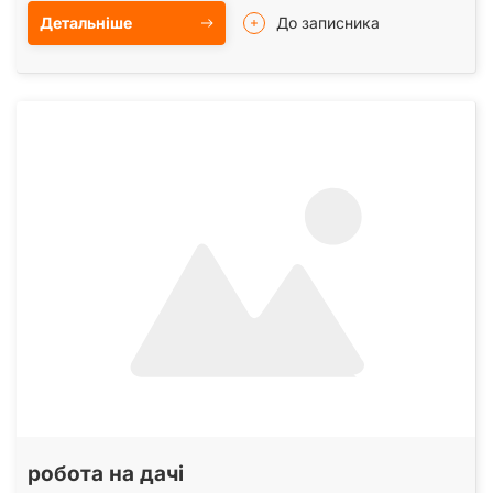
Детальніше
До записника
робота на дачі