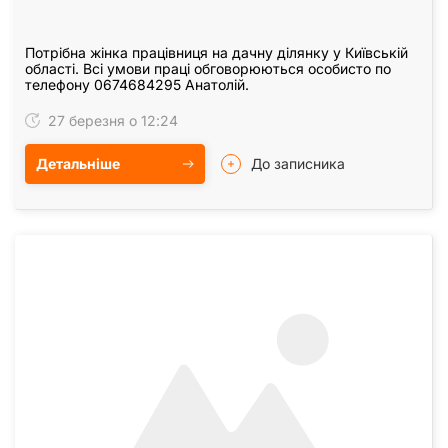
Потрібна жінка працівниця на дачну ділянку у Київській
області. Всі умови праці обговорюються особисто по
телефону 0674684295 Анатолій.
27 березня о 12:24
Детальніше
До записника