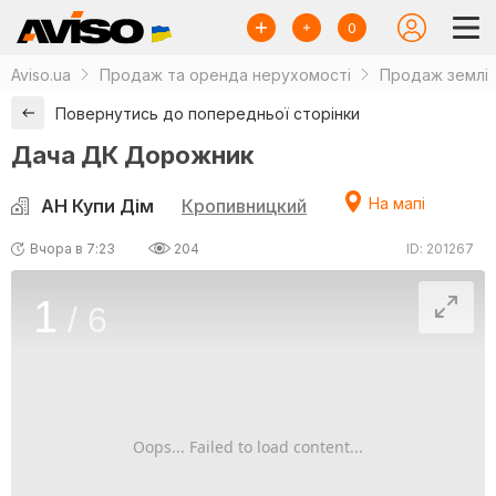
0
Aviso.ua
Продаж та оренда нерухомості
Продаж землі
Повернутись до попередньої сторінки
Дача ДК Дорожник
На мапі
АН Купи Дім
Кропивницкий
Вчора в 7:23
204
ID: 201267
1
/
6
Oops... Failed to load content...