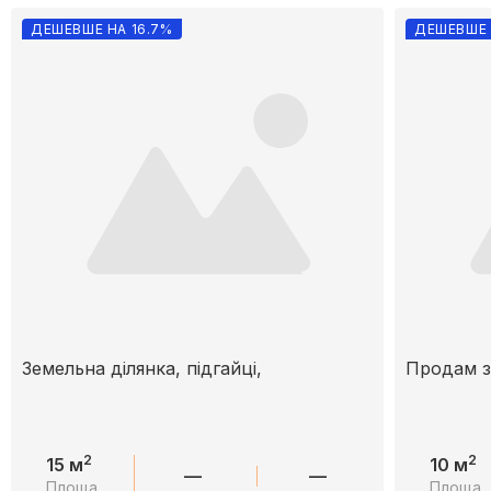
ДЕШЕВШЕ НА 16.7%
ДЕШЕВШЕ 
Земельна ділянка, підгайці,
Продам з
2
2
15 м
10 м
—
—
Площа
Площа