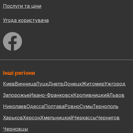
Послуги та ціни
Угода користувача
Інші регіони
Киев
Винница
Луцк
Днепр
Донецк
Житомир
Ужгород
Запорожье
Ивано-Франковск
Кропивницкий
Львов
Николаев
Одесса
Полтава
Ровно
Сумы
Тернополь
Харьков
Херсон
Хмельницкий
Черкассы
Чернигов
Черновцы