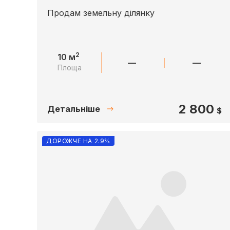
Продам земельну ділянку
2
10 м
—
—
Площа
2 800
Детальніше
$
ДОРОЖЧЕ НА 2.9%