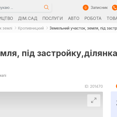
Записник
0
ИЦТВО
ДІМ. САД
ПОСЛУГИ
АВТО
РОБОТА
ТОВ
 землі
Кропивницкий
Земельний участок, земля, під заст
мля, під застройку,ділянка
мапі
ID: 201470