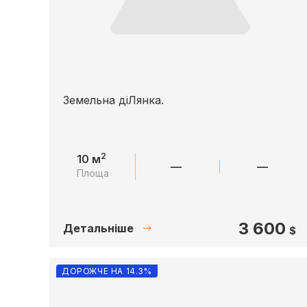
Земельна дiЛянка.
2
10 м
—
—
Площа
3 600
Детальніше
$
ДОРОЖЧЕ НА 14.3%