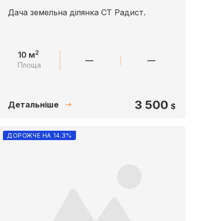
Дача земельна ділянка СТ Радист.
2
10 м
—
—
Площа
3 500
Детальніше
$
ДОРОЖЧЕ НА 14.3%