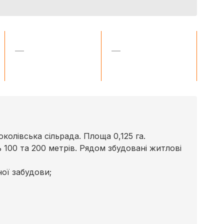
—
—
колівська сільрада. Площа 0,125 га.
100 та 200 метрів. Рядом збудовані житлові
ної забудови;