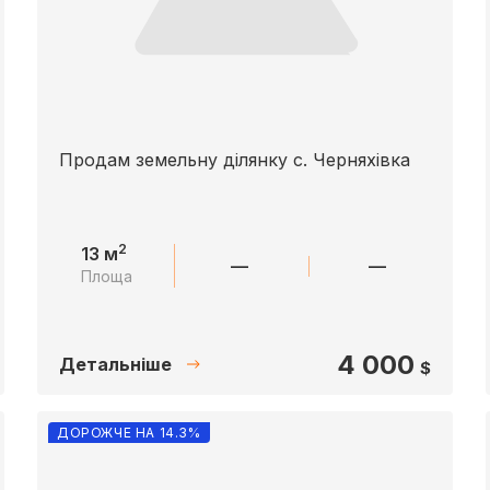
Продам земельну ділянку с. Черняхівка
2
13 м
—
—
Площа
4 000
Детальніше
$
ДОРОЖЧЕ НА 14.3%