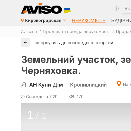
НЕРУХОМІСТЬ
БУДІВН
Кировоградская
Aviso.ua
Продаж та оренда нерухомості
Продаж
Повернутись до попередньої сторінки
Земельний участок, зе
Черняховка.
АН Купи Дім
Кропивницкий
На 
Сьогодні в 7:29
170
1
/
1