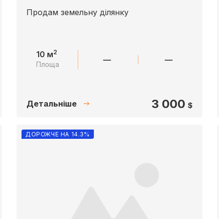
Продам земельну дiлянку
2
10 м
—
—
Площа
3 000
Детальніше
$
ДОРОЖЧЕ НА 14.3%