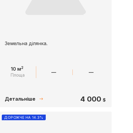
Земельна ділянка.
2
10 м
—
—
Площа
4 000
Детальніше
$
ДОРОЖЧЕ НА 14.3%