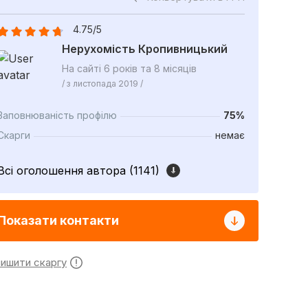
4.75/5
Нерухомість Кропивницький
На сайті 6 років та 8 місяців
/ з листопада 2019 /
Заповнюваність профілю
75%
Скарги
немає
Всі оголошення автора (1141)
Показати контакти
лишити скаргу