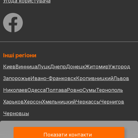
Угода користувача
Інші регіони
Киев
Винница
Луцк
Днепр
Донецк
Житомир
Ужгород
Запорожье
Ивано-Франковск
Кропивницкий
Львов
Николаев
Одесса
Полтава
Ровно
Сумы
Тернополь
Харьков
Херсон
Хмельницкий
Черкассы
Чернигов
Черновцы
Показати контакти