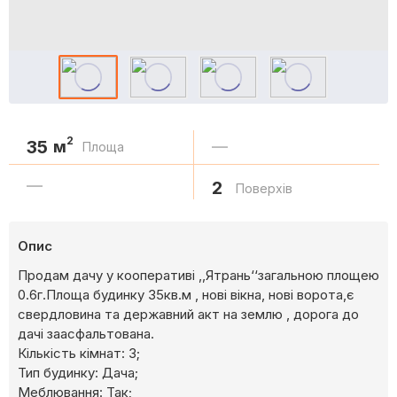
2
35
м
—
Площа
—
2
Поверхів
Опис
Продам дачу у кооперативі ,,Ятрань‘‘загальною площею
0.6г.Площа будинку 35кв.м , нові вікна, нові ворота,є
свердловина та державний акт на землю , дорога до
дачі заасфальтована.
Кількість кімнат: 3;
Тип будинку: Дача;
Меблювання: Так;