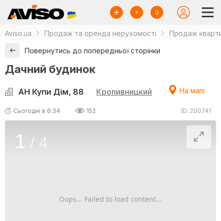
0
Aviso.ua
Продаж та оренда нерухомості
Продаж кварти
Повернутись до попередньої сторінки
Дачний будинок
На мапі
АН Купи Дім, 88
Кропивницкий
Сьогодні в 6:34
152
ID: 200741
1
/
4
Oops... Failed to load content...