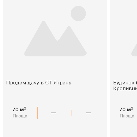
Продам дачу в СТ Ятрань
Будинок (
Кропивни
2
2
70 м
70 м
—
—
Площа
Площа