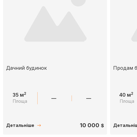
Дачний будинок
Продам б
2
2
35 м
40 м
—
—
Площа
Площа
10 000
$
Детальніше
Детальні