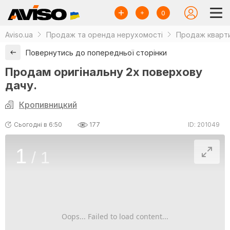
0
Aviso.ua
Продаж та оренда нерухомості
Продаж кварти
Повернутись до попередньої сторінки
Продам оригінальну 2х поверхову
дачу.
Кропивницкий
Сьогодні в 6:50
177
ID: 201049
1
/
1
Oops... Failed to load content...