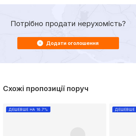
Потрібно продати нерухомість?
Додати оголошення
Схожі пропозиції поруч
ДЕШЕВШЕ НА 16.7%
ДЕШЕВШЕ 