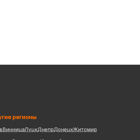
гие регионы
в
Винница
Луцк
Днепр
Донецк
Житомир