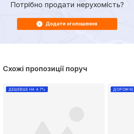
Потрібно продати нерухомість?
Додати оголошення
Схожі пропозиції поруч
ДЕШЕВШЕ НА 4.7%
ДОРОЖЧЕ 