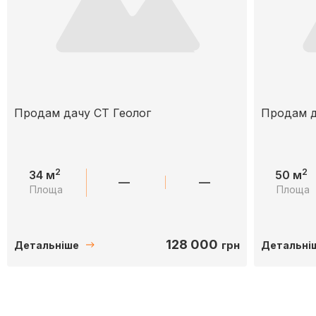
Продам дачу СТ Геолог
Продам д
2
2
34 м
50 м
—
—
Площа
Площа
128 000
грн
Детальніше
Детальні