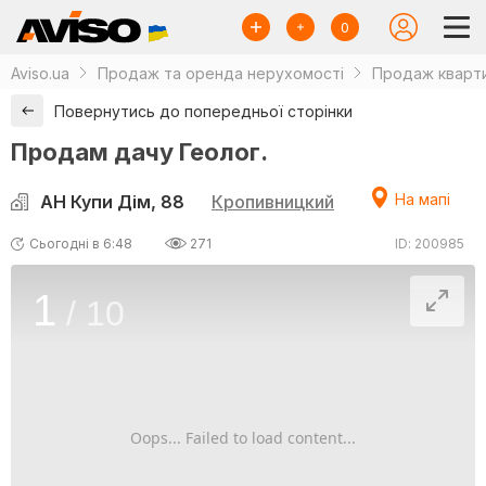
0
Aviso.ua
Продаж та оренда нерухомості
Продаж кварти
Повернутись до попередньої сторінки
Продам дачу Геолог.
На мапі
АН Купи Дім, 88
Кропивницкий
Сьогодні в 6:48
271
ID: 200985
1
/
10
Oops... Failed to load content...