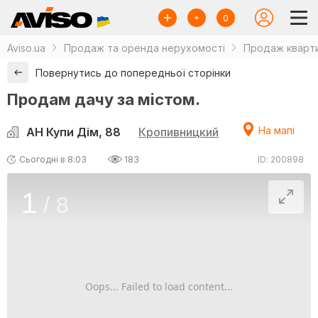
0
Aviso.ua
Продаж та оренда нерухомості
Продаж кварти
Повернутись до попередньої сторінки
Продам дачу за містом.
На мапі
АН Купи Дім, 88
Кропивницкий
Сьогодні в 8:03
183
ID: 200898
1
/
8
Oops... Failed to load content...