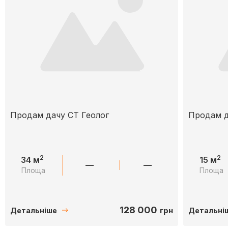
Продам дачу СТ Геолог
Продам д
2
2
34 м
15 м
—
—
Площа
Площа
128 000
грн
Детальніше
Детальні