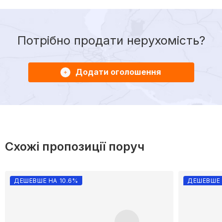
Потрібно продати нерухомість?
Додати оголошення
Схожі пропозиції поруч
ДЕШЕВШЕ НА 10.6%
ДЕШЕВШЕ 