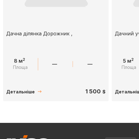
Дачна ділянка Дорожник ,
Дачний уч
2
2
8 м
5 м
—
—
Площа
Площа
1 500
$
Детальніше
Детальні