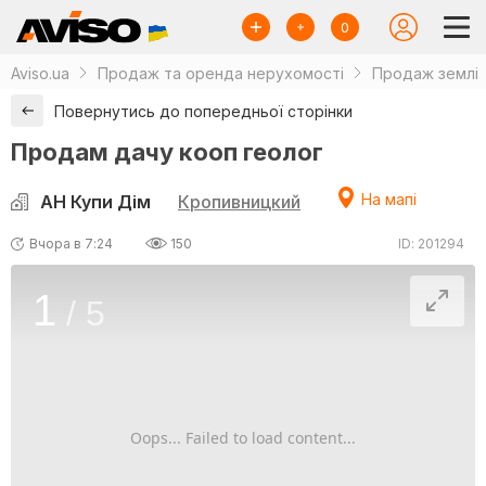
0
Aviso.ua
Продаж та оренда нерухомості
Продаж землі
Повернутись до попередньої сторінки
Продам дачу кооп геолог
На мапі
АН Купи Дім
Кропивницкий
Вчора в 7:24
150
ID: 201294
1
/
5
Oops... Failed to load content...