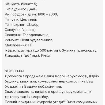
Кількість кімнат: 5;
Тип будинку: Дача;
Рік побудови здачі: 1990 - 2000;
Тип стін: Цегляний;
Тип покрівлі: Шифер;
Cанвузол: У дворі;
Опалення: Твердопаливне;
Ремонт: Після будівельників;
Меблювання: Ні;
Інфраструктура (до 500 метрів): Зупинка транспорту;
Ландшафт (до 1 км.): Річка;
№26138393
Допомога з продажем Вашої любої нерухомості, підбір
будинку, квартири, комерційної нерухомості на Ваш
бюджет і з Вашими побажаннями.
Здамо швидко та вигідно в оренду нерухомість, як
житлову так і комерційну.
Повний юридичний супровід угоди!!! Вивіз комунальних