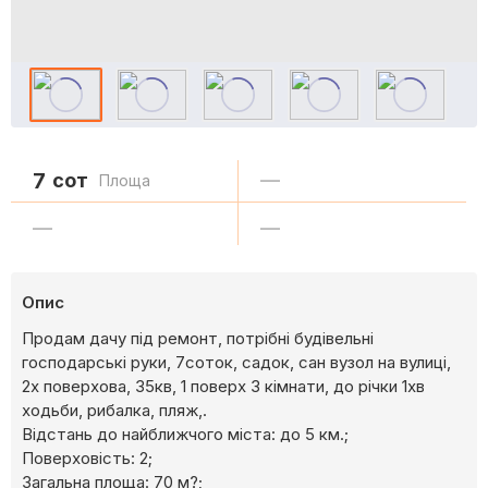
7
сот
—
Площа
—
—
Опис
Продам дачу під ремонт, потрібні будівельні
господарські руки, 7соток, садок, сан вузол на вулиці,
2х поверхова, 35кв, 1 поверх 3 кімнати, до річки 1хв
ходьби, рибалка, пляж,.
Відстань до найближчого міста: до 5 км.;
Поверховість: 2;
Загальна площа: 70 м?;