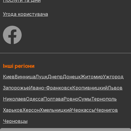
Угода користувача
Інші регіони
Киев
Винница
Луцк
Днепр
Донецк
Житомир
Ужгород
Запорожье
Ивано-Франковск
Кропивницкий
Львов
Николаев
Одесса
Полтава
Ровно
Сумы
Тернополь
Харьков
Херсон
Хмельницкий
Черкассы
Чернигов
Черновцы