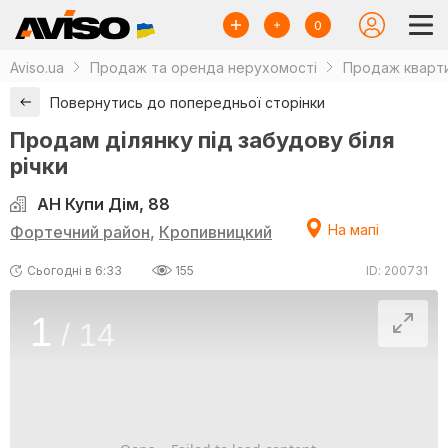
0
Aviso.ua
Продаж та оренда нерухомості
Продаж кварти
Повернутись до попередньої сторінки
Продам ділянку під забудову біля
річки
АН Купи Дім, 88
На мапі
Фортечний район
,
Кропивницкий
Сьогодні в 6:33
155
ID: 200731
1
/
14