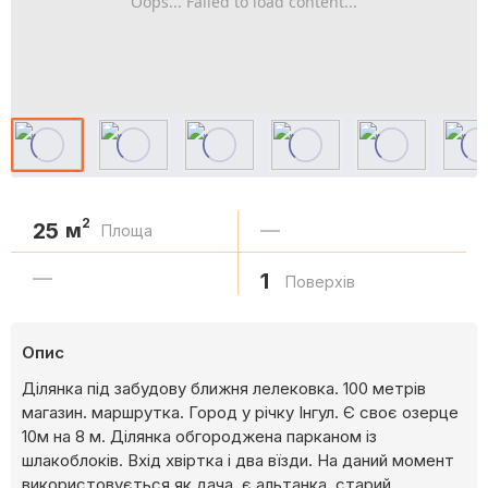
Oops... Failed to load content...
2
25
м
—
Площа
—
1
Поверхів
Опис
Ділянка під забудову ближня лелековка. 100 метрів
магазин. маршрутка. Город у річку Інгул. Є своє озерце
10м на 8 м. Ділянка обгороджена парканом із
шлакоблоків. Вхід хвіртка і два вїзди. На даний момент
використовується як дача. є альтанка, старий