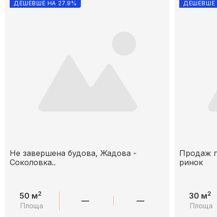
ДЕШЕВШЕ НА 27.9%
ДЕШЕВШЕ 
Не завершена будова, Жадова -
Продаж п
Соколовка..
ринок
2
2
50 м
30 м
—
—
Площа
Площа