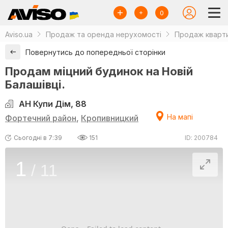
0
Aviso.ua
Продаж та оренда нерухомості
Продаж кварти
Повернутись до попередньої сторінки
Продам міцний будинок на Новій
Балашівці.
АН Купи Дім, 88
На мапі
Фортечний район
,
Кропивницкий
Сьогодні в 7:39
151
ID: 200784
1
/
11