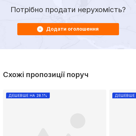
Потрібно продати нерухомість?
Додати оголошення
Схожі пропозиції поруч
ДЕШЕВШЕ НА 28.1%
ДЕШЕВШЕ 