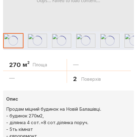
Oops... Failed to load content...
2
270
м
—
Площа
—
2
Поверхів
Опис
Продам міцний будинок на Новій Балашівці.
- будинок 270м2,
- ділянка 4 сот.+8 сот.ділянка поруч.
- 5ть кімнат
- євроремонт