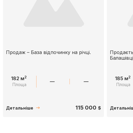
Продаж – База відпочинку на річці.
Продаєть
Балашівц
2
2
182 м
185 м
—
—
Площа
Площа
115 000
$
Детальніше
Детальні