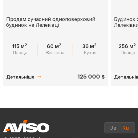
Продам сучасний одноповерховий
Будинок 
будинок на Лелеківці
Лелеківки
2
2
2
2
115 м
60 м
36 м
256 м
Площа
Житлова
Кухня
Площа
125 000
$
Детальніше
Детальні
Ua
Ru