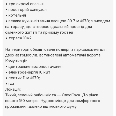
• три окремі спальні
• просторий санвузол
• котельня
• велика кухня-вітальня площею 39.7 м #178; з виходом
на терасу, що створює ідеальний простір для
сімейного життя та прийому гостей
• тераса 18м2
На території облаштоване подвіря з паркомісцем для
двох автомобілів, встановлені автоматичні ворота.
Комунікації:
• центральне водопостачання
• електроенергія 10 кВт
• септик 11 м #179;
• газ
Локація:
Тихий, зелений район міста — Олесіївка. До річки
всього 150 метрів. Чудове місце для комфортного
проживання далеко від міського шуму