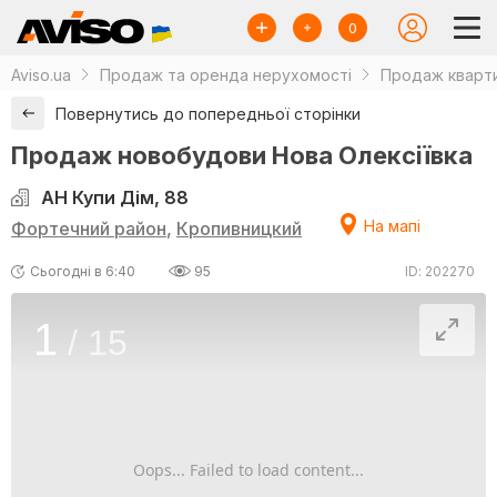
0
Aviso.ua
Продаж та оренда нерухомості
Продаж кварти
Повернутись до попередньої сторінки
Продаж новобудови Нова Олексіївка
АН Купи Дім, 88
На мапі
Фортечний район
,
Кропивницкий
Сьогодні в 6:40
95
ID: 202270
1
/
15
Oops... Failed to load content...