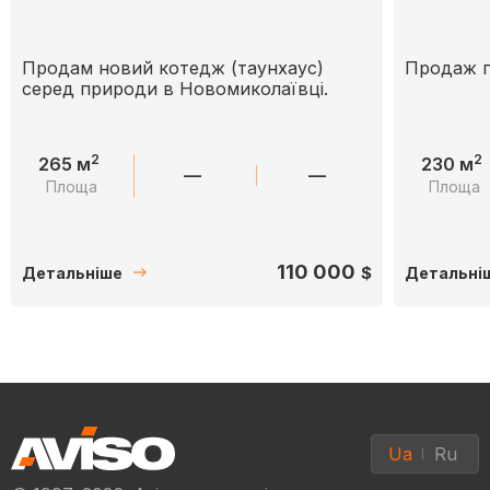
Продам новий котедж (таунхаус)
Продаж г
серед природи в Новомиколаївці.
2
2
265 м
230 м
—
—
Площа
Площа
110 000
$
Детальніше
Детальні
Ua
Ru