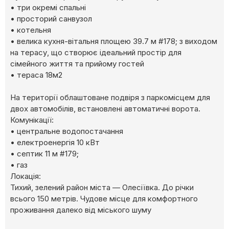
• три окремі спальні
• просторий санвузол
• котельня
• велика кухня-вітальня площею 39.7 м #178; з виходом
на терасу, що створює ідеальний простір для
сімейного життя та прийому гостей
• тераса 18м2
На території облаштоване подвіря з паркомісцем для
двох автомобілів, встановлені автоматичні ворота.
Комунікації:
• центральне водопостачання
• електроенергія 10 кВт
• септик 11 м #179;
• газ
Локація:
Тихий, зелений район міста — Олесіївка. До річки
всього 150 метрів. Чудове місце для комфортного
проживання далеко від міського шуму