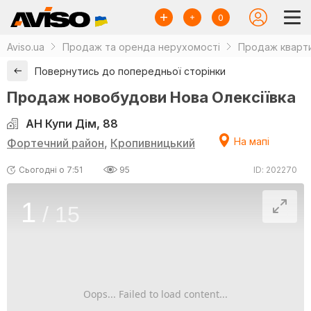
0
Aviso.ua
Продаж та оренда нерухомості
Продаж кварти
Повернутись до попередньої сторінки
Продаж новобудови Нова Олексіївка
АН Купи Дім, 88
На мапі
Фортечний район
,
Кропивницький
Сьогодні о 7:51
95
ID: 202270
1
/
15
Oops... Failed to load content...