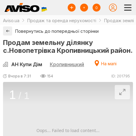
0
Aviso.ua
Продаж та оренда нерухомості
Продаж землі
Повернутись до попередньої сторінки
Продам земельну ділянку
с.Новопетрівка Кропивницький район.
На мапі
АН Купи Дім
Кропивницкий
Вчора в 7:31
154
ID: 201795
1
/
1
Oops... Failed to load content...