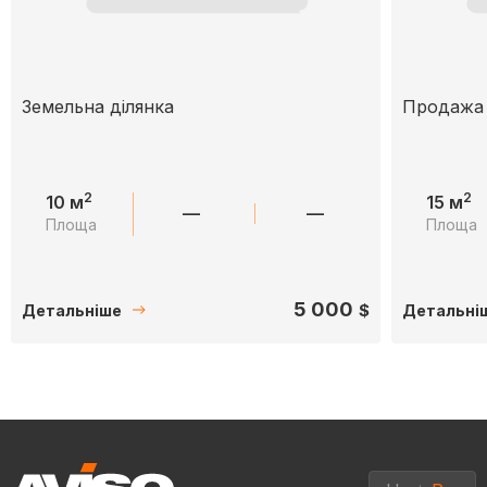
Земельна ділянка
Продажа 
2
2
10 м
15 м
—
—
Площа
Площа
5 000
$
Детальніше
Детальні