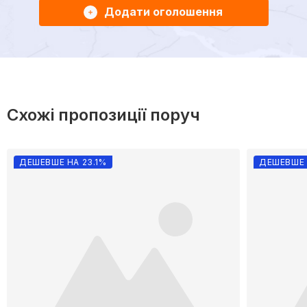
Додати оголошення
Схожі пропозиції поруч
ДЕШЕВШЕ НА 23.1%
ДЕШЕВШЕ 