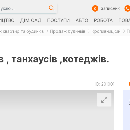
Записник
0
ИЦТВО
ДІМ. САД
ПОСЛУГИ
АВТО
РОБОТА
ТОВ
 квартир та будинків
Продаж будинків
Кропивницкий
П
 , танхаусів ,котеджів.
ID: 201001