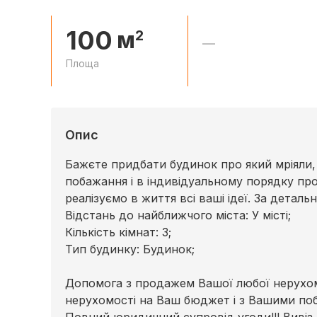
100
м
2
—
Площа
Опис
Бажєте придбати будинок про який мріяли, т
побажання і в індивідуальному порядку про
реалізуємо в життя всі ваші ідеї. За детал
Відстань до найближчого міста: У місті;
Кількість кімнат: 3;
Тип будинку: Будинок;
Допомога з продажем Вашої любої нерухомо
нерухомості на Ваш бюджет і з Вашими по
Повний юридичний супровід угоди!!! Вивіз