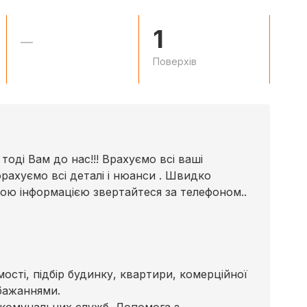
1
—
Поверхів
оді Вам до нас!!! Врахуємо всі ваші
рахуємо всі деталі і нюанси . Швидко
ьною інформацією звертайтеся за телефоном..
сті, підбір будинку, квартири, комерційної
бажаннями.
 комунальних служб. Допомога з