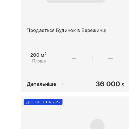
Продається Будинок в Бережинці
2
200 м
—
—
Площа
36 000
Детальніше
$
ДЕШЕВШЕ НА 20%