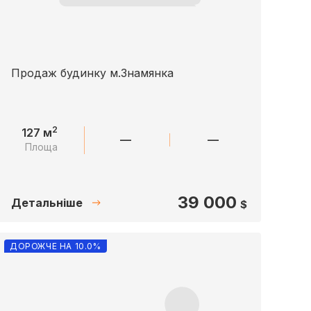
Продаж будинку м.Знамянка
2
127 м
—
—
Площа
39 000
Детальніше
$
ДОРОЖЧЕ НА 10.0%