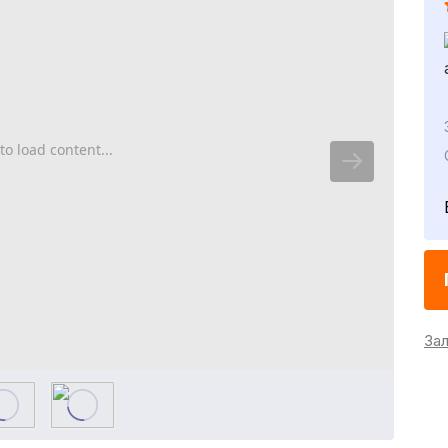
to load content...
За