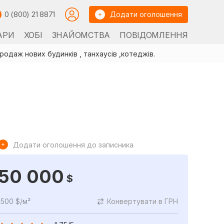
0 (800) 21 8871
Додати оголошення
АРИ
ХОБІ
ЗНАЙОМСТВА
ПОВІДОМЛЕННЯ
родаж нових будинків , танхаусів ,котеджів.
Додати оголошення до записника
50 000
$
500 $/м²
Конвертувати в ГРН