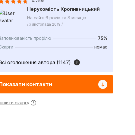
4.75/5
Нерухомість Кропивницький
На сайті 6 років та 8 місяців
/ з листопада 2019 /
Заповнюваність профілю
75%
Скарги
немає
Всі оголошення автора (1147)
Показати контакти
лишити скаргу