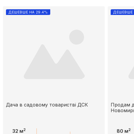
ДЕШЕВШЕ НА 29.4%
ДЕШЕВШЕ 
Дача в садовому товаристві ДСК
Продам д
Новомирг
2
2
32 м
80 м