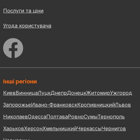
Послуги та ціни
Угода користувача
Інші регіони
Киев
Винница
Луцк
Днепр
Донецк
Житомир
Ужгород
Запорожье
Ивано-Франковск
Кропивницкий
Львов
Николаев
Одесса
Полтава
Ровно
Сумы
Тернополь
Харьков
Херсон
Хмельницкий
Черкассы
Чернигов