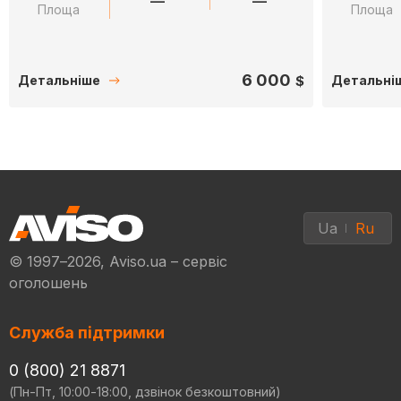
—
—
Площа
Площа
6 000
$
Детальніше
Детальні
Ua
Ru
© 1997–2026, Aviso.ua – сервіс
оголошень
Служба підтримки
0 (800) 21 8871
(Пн-Пт, 10:00-18:00, дзвінок безкоштовний)