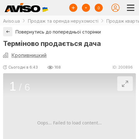
0
Aviso.ua
Продаж та оренда нерухомості
Продаж кварти
Повернутись до попередньої сторінки
Терміново продається дача
Кропивницкий
Сьогодні в 6:43
168
ID: 200896
1
/
6
Oops... Failed to load content...