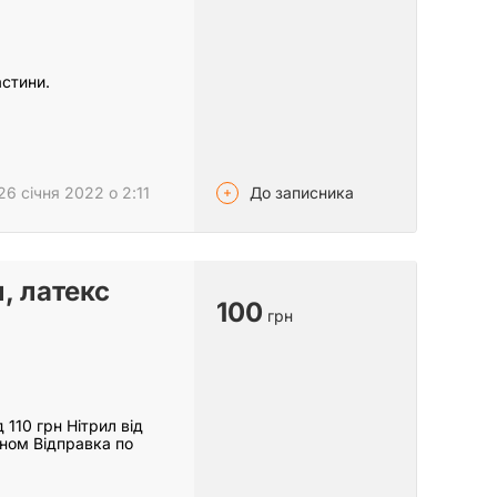
астини.
До записника
26 січня 2022 о 2:11
л, латекс
100
грн
 110 грн Нітрил від
оном Відправка по