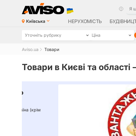
НЕРУХОМІСТЬ
БУДІВНИЦ
Київська
Уточніть рубрику
Ціна
Aviso.ua
Товари
Товари в Києві та області 
Знахарка, православна помі
матінка Тетяна
Провісниця минулого, майбутнього та теперішньог
найскладніших і безнадійних ситуаціях, життєвих, 
тілесних, побутових. Прийом і запис WhatsApp і Te