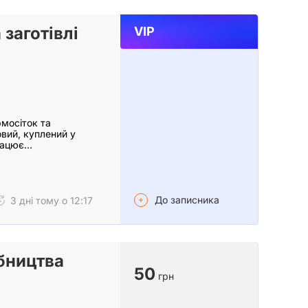
 заготівлі
VIP
рмосіток та
овий, куплений у
працює…
До записника
3 дні тому о 12:17
бництва
50
грн