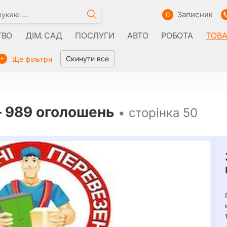
Записник
0
ТВО
ДІМ. САД
ПОСЛУГИ
АВТО
РОБОТА
ТОВ
Скинути все
Ще фільтри
–
989 оголошень
• сторінка 50
чниця -
о! Допоможе в
сімейних,
legram