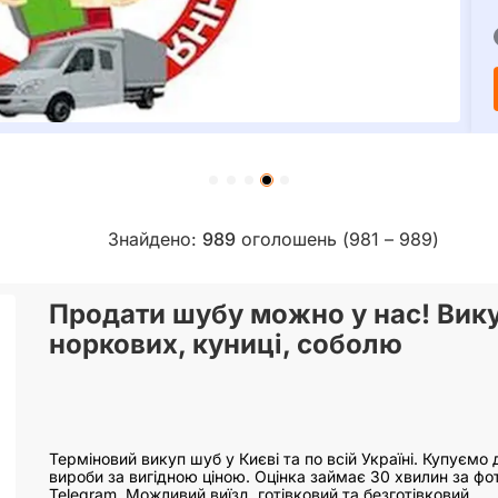
Знайдено:
989
оголошень (981 – 989)
Продати шубу можно у нас! Вик
норкових, куниці, соболю
Терміновий викуп шуб у Києві та по всій Україні. Купуємо 
вироби за вигідною ціною. Оцінка займає 30 хвилин за фот
Telegram. Можливий виїзд, готівковий та безготівковий…