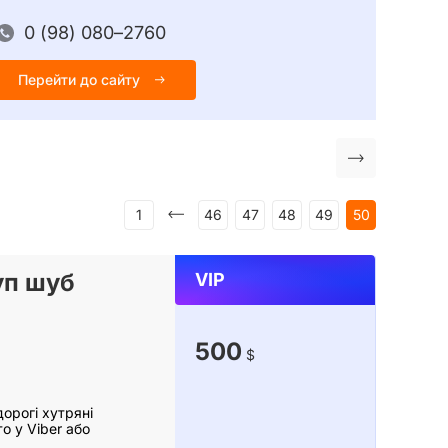
0 
Пере
1
46
47
48
49
50
уп шуб
VIP
500
$
дорогі хутряні
о у Viber або