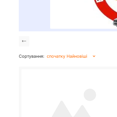
0 (98) 080–2760
Перейти до сайту
Сортування: