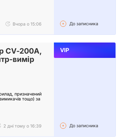
До записника
Вчора о 15:06
р CV-200А,
VIP
нтр-вимір
рилад, призначений
вимикачів тощо) за
До записника
2 дні тому о 16:39