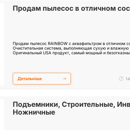
Продам пылесос в отличном со
Продам пылесос RAINBOW с аквафильтром в отличном со
Очистительная система, выполняющая сухую и влажную 
Оригинальный USA продукт, самый мощный и безотказный
наличии 7…
Детальніше
14
Подъемники, Строительные, Ин
Ножничные