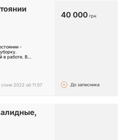
стоянии
40 000
грн
стоянии -
уборку.
 в работе. В
До записника
 січня 2022 об 11:57
валидные,