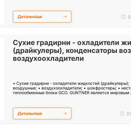
Детальніше
25
Сухие градирни - охладители ж
(драйкулеры), конденсаторы во
воздухоохладители
• Сухие градирни - охладители жидкостей (драйкулеры);
воздушные; • воздухоохладители; • шокфростеры; • нес
теплообменные блоки GCO. GUNTNER является мировым
Детальніше
23