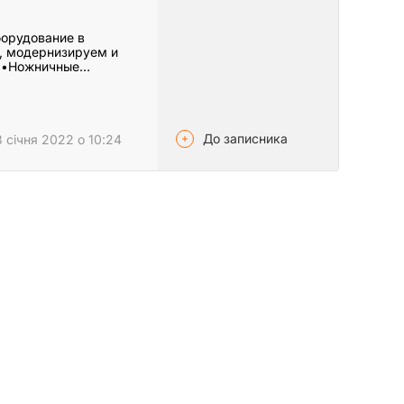
борудование в
, модернизируем и
: •Ножничные…
До записника
 січня 2022 о 10:24