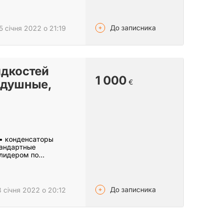
До записника
 січня 2022 о 21:19
идкостей
1 000
здушные,
€
 • конденсаторы
тандартные
 лидером по…
До записника
 січня 2022 о 20:12