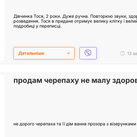
Дівчинка Тося, 2 роки. Дуже ручна. Повторюю звуки, здо
розведення. Тося в придане отримує велику клітку і велий
подробиці у переписці.
Детальніше
13 в
продам черепаху не малу здоро
не дорого черепаха та її дім ванна прозора з візерунками