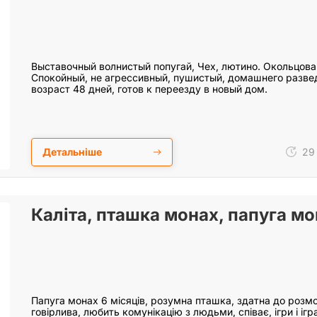
Выставочный волнистый попугай, Чех, лютино. Окольцова
Спокойный, не агрессивный, пушистый, домашнего развед
возраст 48 дней, готов к переезду в новый дом.
Детальніше
29 
Каліта, пташка монах, папуга м
Папуга монах 6 місяців, розумна пташка, здатна до розмо
говірлива, любить комунікацію з людьми, співає, ігри і і