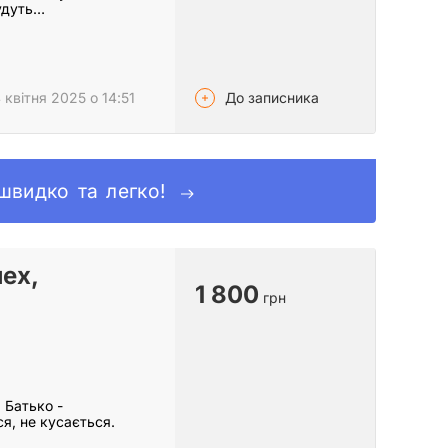
будуть…
До записника
 квітня 2025 о 14:51
 швидко та легко!
ех,
1 800
грн
 Батько -
ся, не кусається.