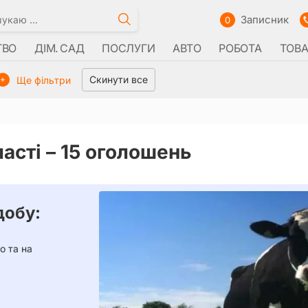
Записник
0
ТВО
ДІМ. САД
ПОСЛУГИ
АВТО
РОБОТА
ТОВ
Скинути все
Ще фільтри
ласті –
15 оголошень
добу:
о та на