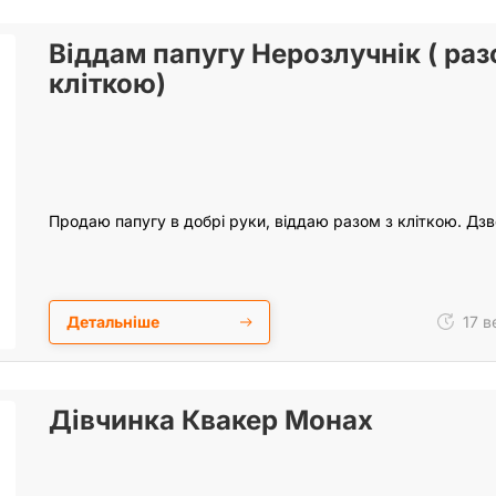
Віддам папугу Нерозлучнік ( раз
кліткою)
Продаю папугу в добрі руки, віддаю разом з кліткою. Дзв
Детальніше
17 в
Дівчинка Квакер Монах