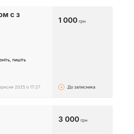
ом с з
1 000
грн
оніть, пишіть
До записника
ересня 2025 о 17:27
3 000
грн