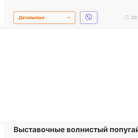
Детальніше
20 
Выставочные волнистый попугай