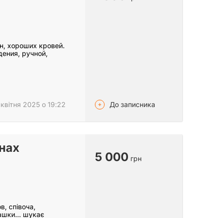
н, хороших кровей.
ения, ручной,
До записника
квітня 2025 о 19:22
онах
5 000
грн
в, співоча,
грашки… шукає