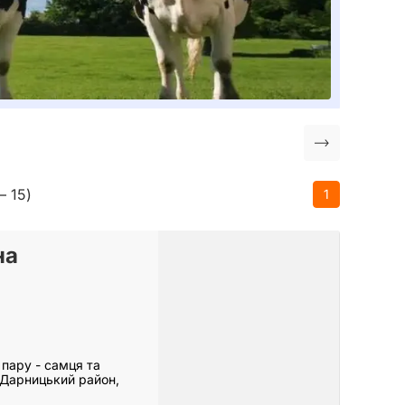
– 15)
1
на
пару - самця та
. Дарницький район,