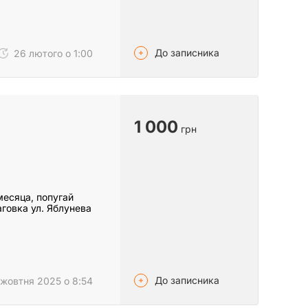
До записника
26 лютого о 1:00
1 000
грн
месяца, попугай
говка ул. Яблунева
До записника
жовтня 2025 о 8:54