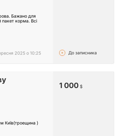
рова. Бажано для
 пакет корма. Всі
До записника
ересня 2025 о 10:25
ву
1 000
$
 м Київ(троещина )